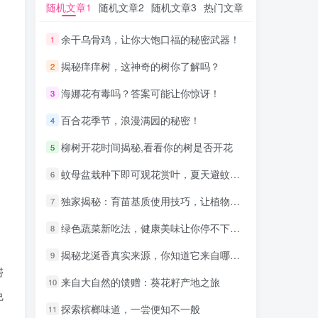
随机文章1
随机文章1
随机文章2
随机文章2
随机文章3
随机文章3
热门文章
热门文章
余干乌骨鸡，让你大饱口福的秘密武器！
余干乌骨鸡，让你大饱口福的秘密武器！
1
1
揭秘痒痒树，这神奇的树你了解吗？
揭秘痒痒树，这神奇的树你了解吗？
2
2
海娜花有毒吗？答案可能让你惊讶！
海娜花有毒吗？答案可能让你惊讶！
3
3
百合花季节，浪漫满园的秘密！
百合花季节，浪漫满园的秘密！
4
4
柳树开花时间揭秘,看看你的树是否开花
柳树开花时间揭秘,看看你的树是否开花
5
5
蚊母盆栽种下即可观花赏叶，夏天避蚊绝佳选择
蚊母盆栽种下即可观花赏叶，夏天避蚊绝佳选择
6
6
独家揭秘：育苗基质使用技巧，让植物生长更旺盛！
独家揭秘：育苗基质使用技巧，让植物生长更旺盛！
7
7
绿色蔬菜新吃法，健康美味让你停不下来！
绿色蔬菜新吃法，健康美味让你停不下来！
8
8
揭秘龙涎香真实来源，你知道它来自哪种鲸类吗？
揭秘龙涎香真实来源，你知道它来自哪种鲸类吗？
9
9
滞
来自大自然的馈赠：葵花籽产地之旅
来自大自然的馈赠：葵花籽产地之旅
10
10
免
探索槟榔味道，一尝便知不一般
探索槟榔味道，一尝便知不一般
11
11