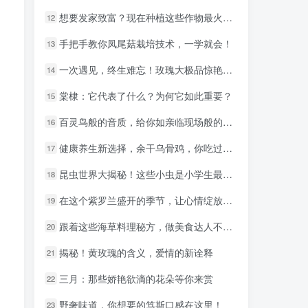
想要发家致富？现在种植这些作物最火爆！
想要发家致富？现在种植这些作物最火爆！
12
12
手把手教你凤尾菇栽培技术，一学就会！
手把手教你凤尾菇栽培技术，一学就会！
13
13
一次遇见，终生难忘！玫瑰大极品惊艳登场！
一次遇见，终生难忘！玫瑰大极品惊艳登场！
14
14
棠棣：它代表了什么？为何它如此重要？
棠棣：它代表了什么？为何它如此重要？
15
15
百灵鸟般的音质，给你如亲临现场般的感受
百灵鸟般的音质，给你如亲临现场般的感受
16
16
健康养生新选择，余干乌骨鸡，你吃过吗？
健康养生新选择，余干乌骨鸡，你吃过吗？
17
17
昆虫世界大揭秘！这些小虫是小学生最佳宠物
昆虫世界大揭秘！这些小虫是小学生最佳宠物
18
18
在这个紫罗兰盛开的季节，让心情绽放成最美的花
在这个紫罗兰盛开的季节，让心情绽放成最美的花
19
19
跟着这些海草料理秘方，做美食达人不是梦！
跟着这些海草料理秘方，做美食达人不是梦！
20
20
揭秘！黄玫瑰的含义，爱情的新诠释
揭秘！黄玫瑰的含义，爱情的新诠释
21
21
三月：那些娇艳欲滴的花朵等你来赏
三月：那些娇艳欲滴的花朵等你来赏
22
22
野奢味道，你想要的笃斯口感在这里！
野奢味道，你想要的笃斯口感在这里！
23
23