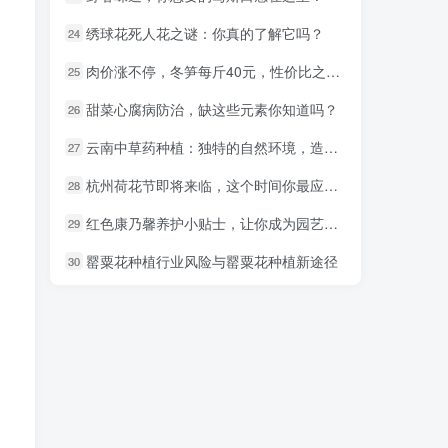
绣球花死人花之谜：你真的了解它吗？
绣球花死人花之谜：你真的了解它吗？
24
24
肉价涨不停，冬笋每斤40元，性价比之选！
肉价涨不停，冬笋每斤40元，性价比之选！
25
25
甜菜心腐病防治，缺这些元素你知道吗？
甜菜心腐病防治，缺这些元素你知道吗？
26
26
云南中草药种植：独特的自然环境，造就高品质药材！
云南中草药种植：独特的自然环境，造就高品质药材！
27
27
杭州荷花节即将来临，这个时间你最应该去赏花！
杭州荷花节即将来临，这个时间你最应该去赏花！
28
28
红色康乃馨养护小贴士，让你成为园艺达人
红色康乃馨养护小贴士，让你成为园艺达人
29
29
罂粟花种植行业风险与罂粟花种植新途径
罂粟花种植行业风险与罂粟花种植新途径
30
30