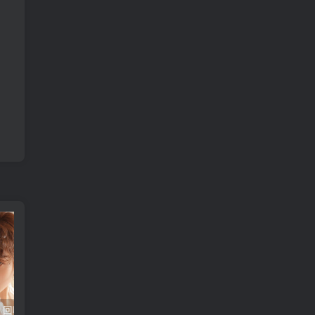
珍藏文县特产，回味无穷的乡土味道
吃货必备！揭开蟹黄神秘面纱，让你一探究竟！
嚼槟榔，这