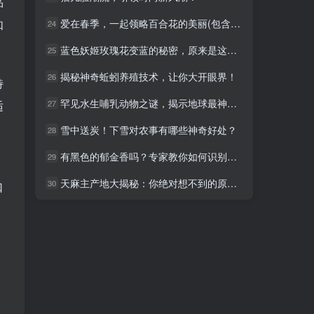
品
爱在春季，一起领略百合花的美丽(包含百合花季节美丽领略)
爱在春季，一起领略百合花的美丽(包含百合花季节美丽领略)
如
24
24
蓝色妖姬玫瑰花变蓝的秘密，原来是这样！
蓝色妖姬玫瑰花变蓝的秘密，原来是这样！
25
25
揭秘神奇蚯蚓养殖技术，让你大开眼界！
揭秘神奇蚯蚓养殖技术，让你大开眼界！
26
26
特
罕见水生哺乳动物之谜，揭示地球最神秘生物的秘密
罕见水生哺乳动物之谜，揭示地球最神秘生物的秘密
27
27
适
雪中送炭！下雪对农事有哪些神奇好处？
雪中送炭！下雪对农事有哪些神奇好处？
28
28
有黑色的郁金香吗？专家教你如何识别真伪
有黑色的郁金香吗？专家教你如何识别真伪
29
29
天麻主产地大揭秘：你绝对想不到的原因！
天麻主产地大揭秘：你绝对想不到的原因！
30
30
口