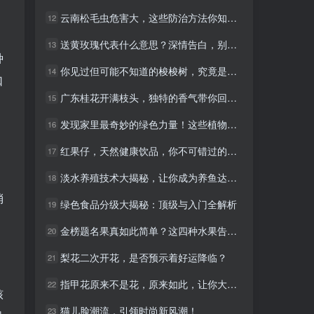
云南松毛虫危害大，这些防治方法你知道吗？
云南松毛虫危害大，这些防治方法你知道吗？
12
12
送黄玫瑰代表什么意思？深情告白，别错过！
送黄玫瑰代表什么意思？深情告白，别错过！
13
13
种
你见过但可能不知道的梭梭树，究竟是什么树？
你见过但可能不知道的梭梭树，究竟是什么树？
14
14
口
广东桂花开满枝头，独特的香气带你回归自然
广东桂花开满枝头，独特的香气带你回归自然
15
15
发现家里最奇妙的绿色力量！这些植物竟然能吸收二氧化碳！
发现家里最奇妙的绿色力量！这些植物竟然能吸收二氧化碳！
16
16
红果仔，天然健康饮品，你不可错过的健康选择！
红果仔，天然健康饮品，你不可错过的健康选择！
17
17
淡水养殖技术大揭秘，让你成为养鱼达人！
淡水养殖技术大揭秘，让你成为养鱼达人！
18
18
消
绿色食品分级大揭秘：顶级与入门全解析
绿色食品分级大揭秘：顶级与入门全解析
19
19
金榜题名果真如此简单？这四种水果告诉你答案！
金榜题名果真如此简单？这四种水果告诉你答案！
20
20
梨花二次开花，是否预示着好运降临？
梨花二次开花，是否预示着好运降临？
21
21
指甲花原来不是花，原来如此，让你大开眼界！
指甲花原来不是花，原来如此，让你大开眼界！
22
22
核
猫儿脸潮流，引领时尚新风潮！
猫儿脸潮流，引领时尚新风潮！
23
23