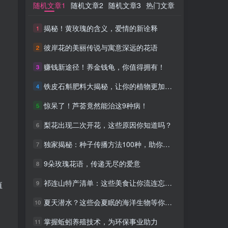
随机文章1
随机文章1
随机文章2
随机文章2
随机文章3
随机文章3
热门文章
热门文章
揭秘！黄玫瑰的含义，爱情的新诠释
揭秘！黄玫瑰的含义，爱情的新诠释
1
1
彼岸花的美丽传说与寓意深远的花语
彼岸花的美丽传说与寓意深远的花语
2
2
赚钱新途径！养金钱龟，你值得拥有！
赚钱新途径！养金钱龟，你值得拥有！
3
3
铁皮石斛肥料大揭秘，让你的植物更加强壮
铁皮石斛肥料大揭秘，让你的植物更加强壮
4
4
惊呆了！芦荟竟然能治这9种病！
惊呆了！芦荟竟然能治这9种病！
5
5
梨花出现二次开花，这些原因你知道吗？
梨花出现二次开花，这些原因你知道吗？
6
6
独家揭秘：种子传播方法100种，助你轻松引爆社交媒体！
独家揭秘：种子传播方法100种，助你轻松引爆社交媒体！
7
7
9朵玫瑰花语，传递无尽的爱意
9朵玫瑰花语，传递无尽的爱意
8
8
祁连山特产清单：这些美食让你流连忘返！
祁连山特产清单：这些美食让你流连忘返！
9
9
值
夏天潜水？这些会夏眠的海洋生物等你探索！
夏天潜水？这些会夏眠的海洋生物等你探索！
10
10
掌握蚯蚓养殖技术，为环保事业助力
掌握蚯蚓养殖技术，为环保事业助力
11
11