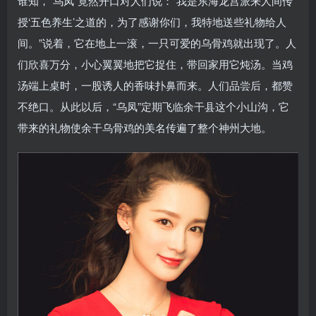
谁知，“乌凤”竟然开口对人们说：“我是东海龙宫派来人间传
授‘五色养生’之道的，为了感谢你们，我特地送些礼物给人
间。”说着，它在地上一滚，一只可爱的乌骨鸡就出现了。人
们欣喜万分，小心翼翼地把它捉住，带回家用它炖汤。当鸡
汤端上桌时，一股诱人的香味扑鼻而来。人们品尝后，都赞
不绝口。从此以后，“乌凤”定期飞临余干县这个小山沟，它
带来的礼物使余干乌骨鸡的美名传遍了整个神州大地。