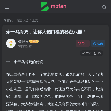
首页
综合大全
正文
余干乌骨鸡，让你大饱口福的秘密武器！
管理员
关注
私信
3年前发布
200
15
一、余干乌骨鸡的传说
在江西省余干县有一个古老的传说，很久以前的一天，当地
居民发现一只不同寻常的大鸟，飞落在余干县城北边的一个
小山沟里。居民们靠近察看，发现这只大鸟与众不同，其鸡
冠、眼圈、嘴、脚皆为红色，皮肤呈黑色，并且毛发也呈现
深褐色。大家都很惊奇，就把这只奇异的大鸟叫作“乌凤”。