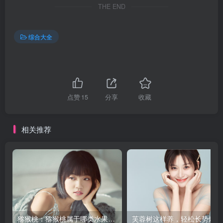
THE END
综合大全
点赞
15
分享
收藏
相关推荐
猕猴桃：猕猴桃属于哪类水果，营养价值一览无遗！
芙蓉树这样养，轻松长势爆表