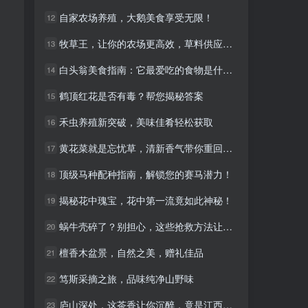
自家农场养殖，大鹅美食享受无限！
自家农场养殖，大鹅美食享受无限！
12
12
牧草王，让你的农场更高效，草料供应不再烦恼！
牧草王，让你的农场更高效，草料供应不再烦恼！
13
13
白头翁美食指南：它最爱吃的食物是什么？
白头翁美食指南：它最爱吃的食物是什么？
14
14
鹤顶红花是否有毒？帮您揭秘答案
鹤顶红花是否有毒？帮您揭秘答案
15
15
禾虫养殖新突破，美味佳肴轻松获取
禾虫养殖新突破，美味佳肴轻松获取
16
16
黄花菜就是忘忧草，清新香气带你重回童年
黄花菜就是忘忧草，清新香气带你重回童年
17
17
顶级马种配种指南，解锁您的赛马潜力！
顶级马种配种指南，解锁您的赛马潜力！
18
18
揭秘花中瑰宝，花中第一流竟如此神秘！
揭秘花中瑰宝，花中第一流竟如此神秘！
19
19
蜗牛壳碎了？别担心，这些抢救方法让你安心！
蜗牛壳碎了？别担心，这些抢救方法让你安心！
20
20
檀香木盆景，自然之美，赠礼佳品
檀香木盆景，自然之美，赠礼佳品
21
21
笃斯采摘之旅，品味纯净山野味
笃斯采摘之旅，品味纯净山野味
22
22
庐山深处，这茶香让你沉醉，竟是江西的秘密宝藏！
庐山深处，这茶香让你沉醉，竟是江西的秘密宝藏！
23
23