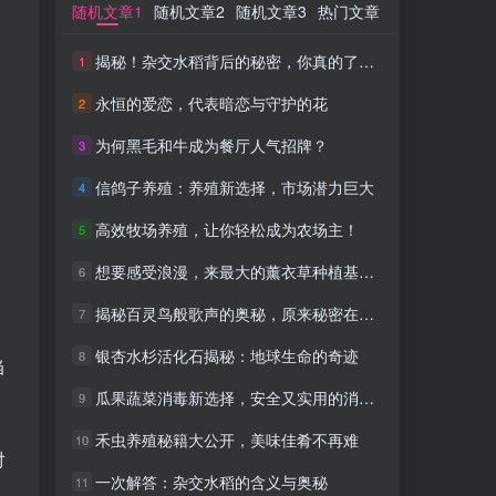
随机文章1
随机文章1
随机文章2
随机文章2
随机文章3
随机文章3
热门文章
热门文章
揭秘！杂交水稻背后的秘密，你真的了解吗？
揭秘！杂交水稻背后的秘密，你真的了解吗？
1
1
永恒的爱恋，代表暗恋与守护的花
永恒的爱恋，代表暗恋与守护的花
2
2
为何黑毛和牛成为餐厅人气招牌？
为何黑毛和牛成为餐厅人气招牌？
3
3
信鸽子养殖：养殖新选择，市场潜力巨大
信鸽子养殖：养殖新选择，市场潜力巨大
4
4
高效牧场养殖，让你轻松成为农场主！
高效牧场养殖，让你轻松成为农场主！
5
5
想要感受浪漫，来最大的薰衣草种植基地吧，你绝对不会失望
想要感受浪漫，来最大的薰衣草种植基地吧，你绝对不会失望
6
6
揭秘百灵鸟般歌声的奥秘，原来秘密在这款耳机中
揭秘百灵鸟般歌声的奥秘，原来秘密在这款耳机中
7
7
银杏水杉活化石揭秘：地球生命的奇迹
银杏水杉活化石揭秘：地球生命的奇迹
8
8
当
瓜果蔬菜消毒新选择，安全又实用的消毒液推荐
瓜果蔬菜消毒新选择，安全又实用的消毒液推荐
9
9
禾虫养殖秘籍大公开，美味佳肴不再难
禾虫养殖秘籍大公开，美味佳肴不再难
10
10
对
一次解答：杂交水稻的含义与奥秘
一次解答：杂交水稻的含义与奥秘
11
11