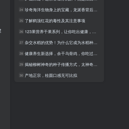
珍奇海洋生物身上的宝藏，龙涎香背后的神秘传奇
珍奇海洋生物身上的宝藏，龙涎香背后的神秘传奇
24
24
了解鹤顶红花的毒性及其注意事项
了解鹤顶红花的毒性及其注意事项
25
25
建
123果营养干果系列，让你吃出健康，吃出美丽！
123果营养干果系列，让你吃出健康，吃出美丽！
26
26
杂交水稻的优势！为什么它成为水稻种植领域的热门话题？
杂交水稻的优势！为什么它成为水稻种植领域的热门话题？
27
27
健康养生新选择，余干乌骨鸡，你吃过吗？
健康养生新选择，余干乌骨鸡，你吃过吗？
28
28
揭秘柳树神奇的种子传播方式，太神奇了！
揭秘柳树神奇的种子传播方式，太神奇了！
29
29
产地正宗，桂圆口感无可比拟
产地正宗，桂圆口感无可比拟
30
30