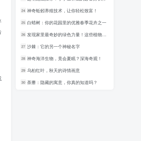
神奇蚯蚓养殖技术，让你轻松致富！
神奇蚯蚓养殖技术，让你轻松致富！
24
24
平
白蜡树：你的花园里的优雅春季花卉之一
白蜡树：你的花园里的优雅春季花卉之一
25
25
告
发现家里最奇妙的绿色力量！这些植物竟然能吸收二氧化碳！
发现家里最奇妙的绿色力量！这些植物竟然能吸收二氧化碳！
26
26
沙棘：它的另一个神秘名字
沙棘：它的另一个神秘名字
27
27
神奇海洋生物，竟会夏眠？深海奇观！
神奇海洋生物，竟会夏眠？深海奇观！
28
28
，
乌桕红叶，秋天的诗情画意
乌桕红叶，秋天的诗情画意
29
29
或
荼蘼：隐藏的寓意，你真的知道吗？
荼蘼：隐藏的寓意，你真的知道吗？
30
30