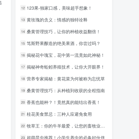
地
123果-独家口感，美味超乎想象！
123果-独家口感，美味超乎想象！
12
12
。
黄玫瑰的含义：情感的独特诠释
黄玫瑰的含义：情感的独特诠释
13
13
桑黄管理技巧，让你的种植收益翻倍！
桑黄管理技巧，让你的种植收益翻倍！
14
14
笃斯野果酿造的绝美果酒，你尝过吗？
笃斯野果酿造的绝美果酒，你尝过吗？
15
15
揭秘花中瑰宝，花中第一流竟如此神秘！
揭秘花中瑰宝，花中第一流竟如此神秘！
16
16
揭秘神奇蚯蚓养殖技术，让你大开眼界！
揭秘神奇蚯蚓养殖技术，让你大开眼界！
17
17
营养专家揭秘：黄花菜为何被称为忘忧草
营养专家揭秘：黄花菜为何被称为忘忧草
18
18
桑黄管理技巧：从种植到收获的全程指南
桑黄管理技巧：从种植到收获的全程指南
19
19
香蕉也能种？！竟然真的能结出香蕉！
香蕉也能种？！竟然真的能结出香蕉！
20
20
桂花美食禁忌：三种人应避免食用
桂花美食禁忌：三种人应避免食用
21
21
牧草王：你的牛羊最爱，让您的畜牧业更上一层楼！
牧草王：你的牛羊最爱，让您的畜牧业更上一层楼！
22
22
超萌昆虫推荐！小学生养虫的必备好伙伴
超萌昆虫推荐！小学生养虫的必备好伙伴
23
23