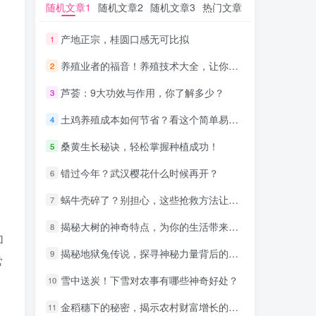
随机文章1
随机文章1
随机文章2
随机文章2
随机文章3
随机文章3
热门文章
热门文章
产地正宗，桂圆口感无可比拟
产地正宗，桂圆口感无可比拟
1
1
养殖业者的福音！养殖技术大全，让你轻松致富！
养殖业者的福音！养殖技术大全，让你轻松致富！
2
2
芦荟：9大功效与作用，你了解多少？
芦荟：9大功效与作用，你了解多少？
3
3
土鸡养殖成本如何节省？看这个简单易行的策略！
土鸡养殖成本如何节省？看这个简单易行的策略！
4
4
桑黄生长秘诀，轻松掌握种植成功！
桑黄生长秘诀，轻松掌握种植成功！
5
5
错过今年？武汉樱花什么时候再开？
错过今年？武汉樱花什么时候再开？
6
6
蜗牛壳碎了？别担心，这些抢救方法让你安心！
蜗牛壳碎了？别担心，这些抢救方法让你安心！
7
7
揭秘大树的神奇特点，为你的生活带来惊喜
揭秘大树的神奇特点，为你的生活带来惊喜
8
8
加
揭秘地狱兔传说，探寻神秘力量背后的真相！
揭秘地狱兔传说，探寻神秘力量背后的真相！
9
9
常
雪中送炭！下雪对农事有哪些神奇好处？
雪中送炭！下雪对农事有哪些神奇好处？
10
10
金稻穗下的秘密，揭示农村财富增长的奥秘！
金稻穗下的秘密，揭示农村财富增长的奥秘！
11
11