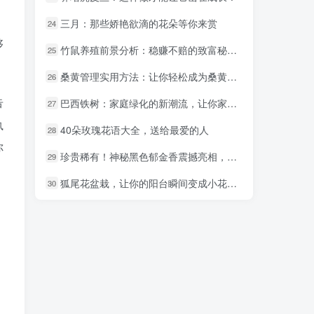
三月：那些娇艳欲滴的花朵等你来赏
三月：那些娇艳欲滴的花朵等你来赏
24
24
够
竹鼠养殖前景分析：稳赚不赔的致富秘诀！
竹鼠养殖前景分析：稳赚不赔的致富秘诀！
25
25
桑黄管理实用方法：让你轻松成为桑黄种植高手
桑黄管理实用方法：让你轻松成为桑黄种植高手
26
26
告
巴西铁树：家庭绿化的新潮流，让你家焕然一新
巴西铁树：家庭绿化的新潮流，让你家焕然一新
27
27
执
40朵玫瑰花语大全，送给最爱的人
40朵玫瑰花语大全，送给最爱的人
28
28
你
珍贵稀有！神秘黑色郁金香震撼亮相，你见过吗？
珍贵稀有！神秘黑色郁金香震撼亮相，你见过吗？
29
29
狐尾花盆栽，让你的阳台瞬间变成小花园！
狐尾花盆栽，让你的阳台瞬间变成小花园！
30
30