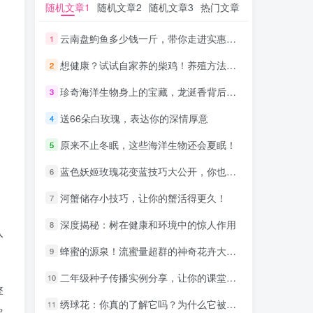
随机文章1
随机文章1
随机文章2
随机文章2
随机文章3
随机文章3
热门文章
热门文章
云南盘鮈鱼多少钱一斤，带你走进实惠鲜美的美食之旅
云南盘鮈鱼多少钱一斤，带你走进实惠鲜美的美食之旅
1
1
想健康？试试自家养的柴鸡！养殖方法大公开！
想健康？试试自家养的柴鸡！养殖方法大公开！
2
2
珍奇海洋生物身上的宝藏，龙涎香背后的神秘传奇
珍奇海洋生物身上的宝藏，龙涎香背后的神秘传奇
3
3
送66朵白玫瑰，表达你的深情厚意
送66朵白玫瑰，表达你的深情厚意
4
4
原来不止冬眠，这些海洋生物还会夏眠！
原来不止冬眠，这些海洋生物还会夏眠！
5
5
蓝色妖姬玫瑰花变蓝技巧大公开，你也可以拥有！
蓝色妖姬玫瑰花变蓝技巧大公开，你也可以拥有！
6
6
河蟹储存小技巧，让你的蟹活得更久！
河蟹储存小技巧，让你的蟹活得更久！
7
7
深度揭秘：树在健康和环境中的惊人作用
深度揭秘：树在健康和环境中的惊人作用
8
8
入
蜂蜜的源泉！流蜜量超群的神奇花卉大公开！
蜂蜜的源泉！流蜜量超群的神奇花卉大公开！
9
9
。
二年级种子传播实例分享，让你的课堂更有趣！
二年级种子传播实例分享，让你的课堂更有趣！
10
10
擎
绣球花：你真的了解它吗？为什么它被认为不吉利
绣球花：你真的了解它吗？为什么它被认为不吉利
11
11
定