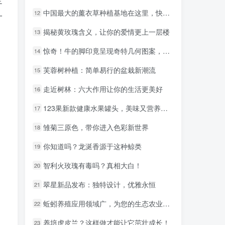
中国最大的薰衣草种植基地在这里，快来感受神秘紫色秘境！
中国最大的薰衣草种植基地在这里，快来感受神秘紫色秘境！
12
12
一
揭秘黄玫瑰含义，让你的爱情更上一层楼
揭秘黄玫瑰含义，让你的爱情更上一层楼
13
13
惊奇！牛的脚印竟呈现奇特几何图案，大自然的神奇艺术
惊奇！牛的脚印竟呈现奇特几何图案，大自然的神奇艺术
14
14
芙蓉树种植：简单易行的盆栽新潮流
芙蓉树种植：简单易行的盆栽新潮流
15
15
走近树林：六大作用让你的生活更美好
走近树林：六大作用让你的生活更美好
16
16
123果新款健康水果罐头，美味又营养，让你停不下来！
123果新款健康水果罐头，美味又营养，让你停不下来！
17
17
雏菊三原色，带你进入色彩新世界
雏菊三原色，带你进入色彩新世界
18
18
你知道吗？龙涎香源于这种鲸类
你知道吗？龙涎香源于这种鲸类
19
19
智利火玫瑰有毒吗？真相大白！
智利火玫瑰有毒吗？真相大白！
20
20
翠星新品发布：独特设计，优雅永恒
翠星新品发布：独特设计，优雅永恒
21
21
蚯蚓养殖应用领域广，为您的生态农业添砖加瓦
蚯蚓养殖应用领域广，为您的生态农业添砖加瓦
22
22
养培虎皮兰？这样做才能让它茁壮成长！
养培虎皮兰？这样做才能让它茁壮成长！
23
23