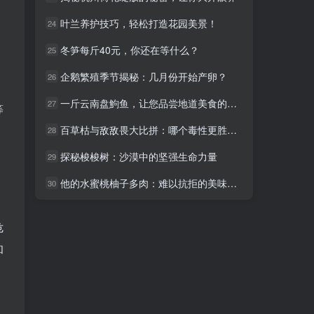
叶兰养护技巧，轻松打造花园美景！
叶兰养护技巧，轻松打造花园美景！
24
24
冬笋每斤40元，你还在等什么？
冬笋每斤40元，你还在等什么？
25
25
企鹅繁殖季节揭秘：几月份开始产卵？
企鹅繁殖季节揭秘：几月份开始产卵？
26
26
一斤云南盘鮈鱼，让您品尝地道美食的秘诀
一斤云南盘鮈鱼，让您品尝地道美食的秘诀
27
27
等
百草枯与敌敌畏大比拼：哪个毒性更胜一筹？
百草枯与敌敌畏大比拼：哪个毒性更胜一筹？
28
28
探秘梭梭树：沙漠中的坚强生命力量
探秘梭梭树：沙漠中的坚强生命力量
29
29
他的水蜜桃柚子多肉：难以抗拒的美味诱惑
他的水蜜桃柚子多肉：难以抗拒的美味诱惑
30
30
危
和