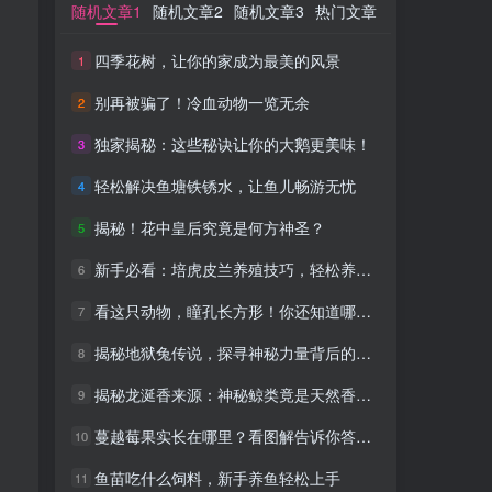
随机文章1
随机文章1
随机文章2
随机文章2
随机文章3
随机文章3
热门文章
热门文章
四季花树，让你的家成为最美的风景
四季花树，让你的家成为最美的风景
1
1
别再被骗了！冷血动物一览无余
别再被骗了！冷血动物一览无余
2
2
独家揭秘：这些秘诀让你的大鹅更美味！
独家揭秘：这些秘诀让你的大鹅更美味！
3
3
轻松解决鱼塘铁锈水，让鱼儿畅游无忧
轻松解决鱼塘铁锈水，让鱼儿畅游无忧
4
4
揭秘！花中皇后究竟是何方神圣？
揭秘！花中皇后究竟是何方神圣？
5
5
新手必看：培虎皮兰养殖技巧，轻松养成茂盛绿植
新手必看：培虎皮兰养殖技巧，轻松养成茂盛绿植
6
6
看这只动物，瞳孔长方形！你还知道哪些动物？
看这只动物，瞳孔长方形！你还知道哪些动物？
7
7
揭秘地狱兔传说，探寻神秘力量背后的真相！
揭秘地狱兔传说，探寻神秘力量背后的真相！
8
8
揭秘龙涎香来源：神秘鲸类竟是天然香料制造者
揭秘龙涎香来源：神秘鲸类竟是天然香料制造者
9
9
。
蔓越莓果实长在哪里？看图解告诉你答案！
蔓越莓果实长在哪里？看图解告诉你答案！
10
10
鱼苗吃什么饲料，新手养鱼轻松上手
鱼苗吃什么饲料，新手养鱼轻松上手
11
11