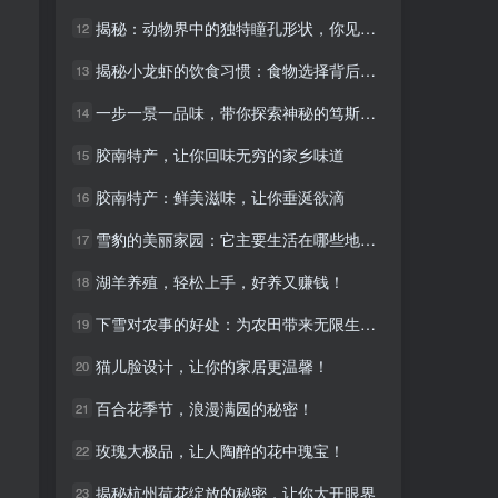
揭秘：动物界中的独特瞳孔形状，你见过几种？
揭秘：动物界中的独特瞳孔形状，你见过几种？
12
12
揭秘小龙虾的饮食习惯：食物选择背后的奥秘！
揭秘小龙虾的饮食习惯：食物选择背后的奥秘！
13
13
一步一景一品味，带你探索神秘的笃斯产地
一步一景一品味，带你探索神秘的笃斯产地
14
14
胶南特产，让你回味无穷的家乡味道
胶南特产，让你回味无穷的家乡味道
15
15
胶南特产：鲜美滋味，让你垂涎欲滴
胶南特产：鲜美滋味，让你垂涎欲滴
16
16
雪豹的美丽家园：它主要生活在哪些地区？
雪豹的美丽家园：它主要生活在哪些地区？
17
17
湖羊养殖，轻松上手，好养又赚钱！
湖羊养殖，轻松上手，好养又赚钱！
18
18
下雪对农事的好处：为农田带来无限生机！
下雪对农事的好处：为农田带来无限生机！
19
19
猫儿脸设计，让你的家居更温馨！
猫儿脸设计，让你的家居更温馨！
20
20
百合花季节，浪漫满园的秘密！
百合花季节，浪漫满园的秘密！
21
21
玫瑰大极品，让人陶醉的花中瑰宝！
玫瑰大极品，让人陶醉的花中瑰宝！
22
22
揭秘杭州荷花绽放的秘密，让你大开眼界
揭秘杭州荷花绽放的秘密，让你大开眼界
23
23