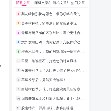
随机文章1
随机文章1
随机文章2
随机文章2
随机文章3
随机文章3
热门文章
热门文章
梨花独特形状与颜色，带你领略春天的气息
梨花独特形状与颜色，带你领略春天的气息
1
1
芙蓉树种植：简单易行的盆栽新潮流
芙蓉树种植：简单易行的盆栽新潮流
2
2
青枫与鸡爪槭的区别对比，哪个更适合你的园林景观？
青枫与鸡爪槭的区别对比，哪个更适合你的园林景观？
3
3
意外发现山鸡！为何它属于几级保护动物？
意外发现山鸡！为何它属于几级保护动物？
4
4
檀香木盆景，为您的居室增添一抹古色古香
檀香木盆景，为您的居室增添一抹古色古香
5
5
翠星：璀璨宝石，打造您的时尚风格
翠星：璀璨宝石，打造您的时尚风格
6
6
桂
夜来香和含羞草大比拼：你了解它们的毒性吗？
夜来香和含羞草大比拼：你了解它们的毒性吗？
7
7
，
草莓发芽后，竟然变成这样！
草莓发芽后，竟然变成这样！
8
8
白蜡树秋季开花，打造庭院美景新篇章！
白蜡树秋季开花，打造庭院美景新篇章！
9
9
泥鳅养殖成本和利润大揭秘，新手也能快速致富！
泥鳅养殖成本和利润大揭秘，新手也能快速致富！
10
10
胶南特产：鲜美滋味，家乡的味道
胶南特产：鲜美滋味，家乡的味道
11
11