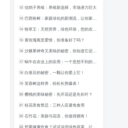
信鸽子养殖：养殖新选择，市场潜力巨大
信鸽子养殖：养殖新选择，市场潜力巨大
12
12
巴西铁树：家庭绿化的新潮流，让你家焕然一新
巴西铁树：家庭绿化的新潮流，让你家焕然一新
13
13
牧草王：天然营养，绿色环保，您的农场必备！
牧草王：天然营养，绿色环保，您的农场必备！
14
14
黄玫瑰寓意爱情，你准备好了吗？
黄玫瑰寓意爱情，你准备好了吗？
15
15
沙棘果神奇又美味的秘密，你知道它还有什么名字吗？
沙棘果神奇又美味的秘密，你知道它还有什么名字吗？
16
16
蜗牛在农业上的应用：一个意想不到的增产秘诀！
蜗牛在农业上的应用：一个意想不到的增产秘诀！
17
17
白蚕豆的秘密，一颗让你爱上它！
白蚕豆的秘密，一颗让你爱上它！
18
18
芙蓉树这样养，轻松长势爆表！
芙蓉树这样养，轻松长势爆表！
19
19
樱桃的美味秘密：先开花还是先长叶？
樱桃的美味秘密：先开花还是先长叶？
20
20
桂花美食禁忌：三种人应避免食用
桂花美食禁忌：三种人应避免食用
21
21
石竹花：美丽与花语，你值得拥有！
石竹花：美丽与花语，你值得拥有！
22
22
想要健康饮食？试试这些绿色蔬菜，让你眼前一亮！
想要健康饮食？试试这些绿色蔬菜，让你眼前一亮！
23
23