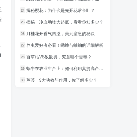
无
揭秘樱花：为什么是先开花后长叶？
揭秘樱花：为什么是先开花后长叶？
24
24
些
揭秘！冷血动物大起底，看看你知多少？
揭秘！冷血动物大起底，看看你知多少？
25
25
月桂花开香气四溢，美到窒息的秘诀
月桂花开香气四溢，美到窒息的秘诀
26
26
忙
养虫爱好者必看！蟋蟀与蛐蛐的详细解析
养虫爱好者必看！蟋蟀与蛐蛐的详细解析
27
27
自
百草枯VS敌敌畏，究竟哪个更毒？
百草枯VS敌敌畏，究竟哪个更毒？
28
28
蜗牛在农业生产上：如何利用其提高产量？
蜗牛在农业生产上：如何利用其提高产量？
29
29
芦荟：9大功效与作用，你了解多少？
芦荟：9大功效与作用，你了解多少？
30
30