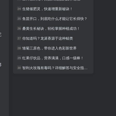
生猪催肥灵，快速增重新秘诀！
生猪催肥灵，快速增重新秘诀！
24
24
鱼苗开口，到底吃什么才能让它长得快？
鱼苗开口，到底吃什么才能让它长得快？
25
25
桑黄生长秘诀，轻松掌握种植成功！
桑黄生长秘诀，轻松掌握种植成功！
26
26
配
你知道吗？龙涎香源于这种鲸类
你知道吗？龙涎香源于这种鲸类
27
27
雏菊三原色，带你进入色彩新世界
雏菊三原色，带你进入色彩新世界
28
28
红果仔饮品，营养满满，口感一级棒！
红果仔饮品，营养满满，口感一级棒！
29
29
都
智利火玫瑰有毒吗？详细解答与安全指南！
智利火玫瑰有毒吗？详细解答与安全指南！
30
30