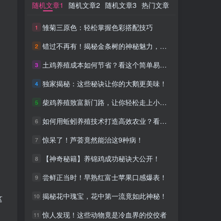
随机文章1
随机文章1
随机文章2
随机文章2
随机文章3
随机文章3
热门文章
热门文章
雏菊三原色：轻松掌握色彩搭配技巧
雏菊三原色：轻松掌握色彩搭配技巧
1
1
错过不再有！揭秘金条树的神秘魅力，你准备好了吗？
错过不再有！揭秘金条树的神秘魅力，你准备好了吗？
2
2
土鸡养殖成本如何节省？看这个简单易行的策略！
土鸡养殖成本如何节省？看这个简单易行的策略！
3
3
独家揭秘：这些秘诀让你的大鹅更美味！
独家揭秘：这些秘诀让你的大鹅更美味！
4
4
柴鸡养殖致富新门路，让你轻松走上小康路！
柴鸡养殖致富新门路，让你轻松走上小康路！
5
5
如何用蚯蚓养殖技术打造高效农业？看这里！
如何用蚯蚓养殖技术打造高效农业？看这里！
6
6
惊呆了！芦荟竟然能治这9种病！
惊呆了！芦荟竟然能治这9种病！
7
7
【神奇秘籍】养锦鸡成功秘诀大公开！
【神奇秘籍】养锦鸡成功秘诀大公开！
8
8
尝鲜正当时！早熟红富士苹果口感爆表！
尝鲜正当时！早熟红富士苹果口感爆表！
9
9
揭秘花中瑰宝，花中第一流竟如此神秘！
揭秘花中瑰宝，花中第一流竟如此神秘！
10
10
这
惊人发现！这些动物竟是冷血界的佼佼者
惊人发现！这些动物竟是冷血界的佼佼者
11
11