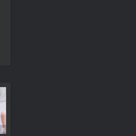
拯救樱桃果实，提高产量和质量的小秘密！
揭秘！中国园林之母竟是这座神秘园林！