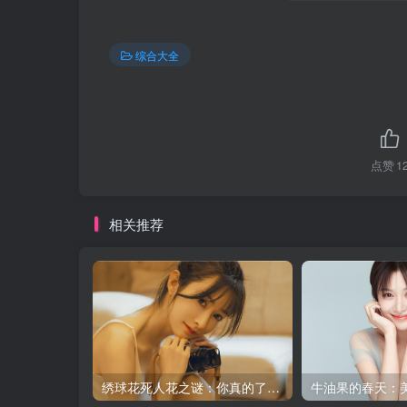
综合大全
点赞
1
相关推荐
绣球花死人花之谜：你真的了解它吗？