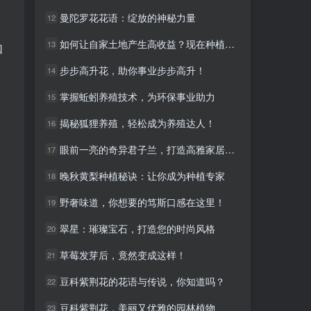
曼陀罗花花语：绽放的神秘力量
曼陀罗花花语：绽放的神秘力量
12
12
如何让自家土地产生高收益？现在种植这些水果最赚钱！
如何让自家土地产生高收益？现在种植这些水果最赚钱！
13
13
口
步步高升花，助你事业步步高升！
步步高升花，助你事业步步高升！
14
14
掌握蚯蚓养殖技术，为环保事业助力
掌握蚯蚓养殖技术，为环保事业助力
15
15
揭秘狐狸养殖，轻松成为养殖达人！
揭秘狐狸养殖，轻松成为养殖达人！
16
16
眼前一亮的奇异君子兰，打造高雅家居新选择！
眼前一亮的奇异君子兰，打造高雅家居新选择！
17
17
晚秋黄梨种植秘诀：让你成为种植专家
晚秋黄梨种植秘诀：让你成为种植专家
18
18
野奢味道，你想要的笃斯口感在这里！
野奢味道，你想要的笃斯口感在这里！
19
19
翠星：璀璨宝石，打造您的时尚风格
翠星：璀璨宝石，打造您的时尚风格
20
20
草莓发芽后，竟然变成这样！
草莓发芽后，竟然变成这样！
21
21
豆科紫荆花的花语与传说，你知道吗？
豆科紫荆花的花语与传说，你知道吗？
22
22
豆科紫荆花，美丽又优雅的园林植物
豆科紫荆花，美丽又优雅的园林植物
23
23