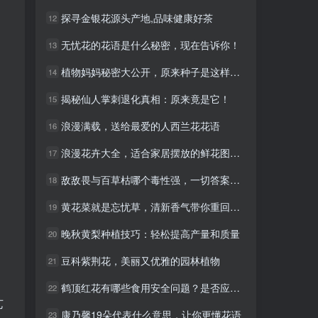
探寻金银花源头产地,品味健康好茶
探寻金银花源头产地,品味健康好茶
12
12
无忧花的花语是什么秘密，现在告诉你！
无忧花的花语是什么秘密，现在告诉你！
13
13
植物妈妈秘密大公开，原来种子是这样传播的！
植物妈妈秘密大公开，原来种子是这样传播的！
14
14
揭秘仙人掌刺退化真相：原来竟是它！
揭秘仙人掌刺退化真相：原来竟是它！
15
15
浪漫满载，送给最爱的人西兰花花语
浪漫满载，送给最爱的人西兰花花语
16
16
浪漫花卉大全，适合家居摆放的鲜花图片分享
浪漫花卉大全，适合家居摆放的鲜花图片分享
17
17
敌敌畏与百草枯哪个毒性强，一切答案都在这里！
敌敌畏与百草枯哪个毒性强，一切答案都在这里！
18
18
黄花菜就是忘忧草，清新香气带你重回童年
黄花菜就是忘忧草，清新香气带你重回童年
19
19
晚秋黄梨种植技巧：轻松提高产量和质量
晚秋黄梨种植技巧：轻松提高产量和质量
20
20
豆科紫荆花，美丽又优雅的园林植物
豆科紫荆花，美丽又优雅的园林植物
21
21
鹤顶红花有哪些食用安全问题？是否应该避免？
鹤顶红花有哪些食用安全问题？是否应该避免？
22
22
艺
康乃馨19朵代表什么意思，让你更懂花语
康乃馨19朵代表什么意思，让你更懂花语
23
23