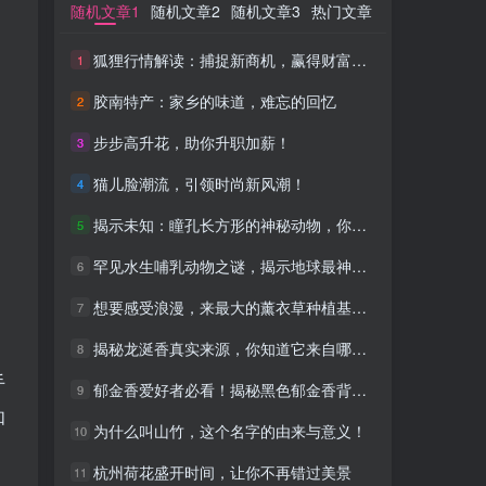
随机文章1
随机文章1
随机文章2
随机文章2
随机文章3
随机文章3
热门文章
热门文章
狐狸行情解读：捕捉新商机，赢得财富自由！
狐狸行情解读：捕捉新商机，赢得财富自由！
1
1
胶南特产：家乡的味道，难忘的回忆
胶南特产：家乡的味道，难忘的回忆
2
2
步步高升花，助你升职加薪！
步步高升花，助你升职加薪！
3
3
猫儿脸潮流，引领时尚新风潮！
猫儿脸潮流，引领时尚新风潮！
4
4
揭示未知：瞳孔长方形的神秘动物，你知道吗？
揭示未知：瞳孔长方形的神秘动物，你知道吗？
5
5
罕见水生哺乳动物之谜，揭示地球最神秘生物的秘密
罕见水生哺乳动物之谜，揭示地球最神秘生物的秘密
6
6
想要感受浪漫，来最大的薰衣草种植基地吧，你绝对不会失望
想要感受浪漫，来最大的薰衣草种植基地吧，你绝对不会失望
7
7
揭秘龙涎香真实来源，你知道它来自哪种鲸类吗？
揭秘龙涎香真实来源，你知道它来自哪种鲸类吗？
8
8
手
郁金香爱好者必看！揭秘黑色郁金香背后的故事
郁金香爱好者必看！揭秘黑色郁金香背后的故事
9
9
如
为什么叫山竹，这个名字的由来与意义！
为什么叫山竹，这个名字的由来与意义！
10
10
杭州荷花盛开时间，让你不再错过美景
杭州荷花盛开时间，让你不再错过美景
11
11