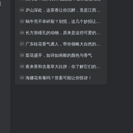
旦
庐山深处，这茶香让你沉醉，竟是江西的秘密宝藏！
庐山深处，这茶香让你沉醉，竟是江西的秘密宝藏！
24
24
蜗牛壳不幸碎裂？别慌，这几个妙招让你轻松处理！
蜗牛壳不幸碎裂？别慌，这几个妙招让你轻松处理！
25
25
长方形瞳孔的动物，原来是这些可爱的宠物！
长方形瞳孔的动物，原来是这些可爱的宠物！
26
26
广东桂花香气袭人，带你领略大自然的美妙
广东桂花香气袭人，带你领略大自然的美妙
27
27
梨花盛开，如诗如画般的颜色与香气
梨花盛开，如诗如画般的颜色与香气
28
28
夜来香和含羞草大比拼：你了解它们的毒性吗？
夜来香和含羞草大比拼：你了解它们的毒性吗？
29
29
海娜花有毒吗？答案可能让你惊讶！
海娜花有毒吗？答案可能让你惊讶！
30
30