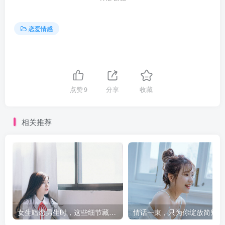
恋爱情感
点赞
9
分享
收藏
相关推荐
女生暗恋男生时，这些细节藏不住！
情