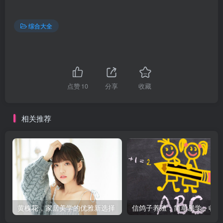
综合大全
点赞
10
分享
收藏
相关推荐
黄槐花，家居美学的优雅新选择
信