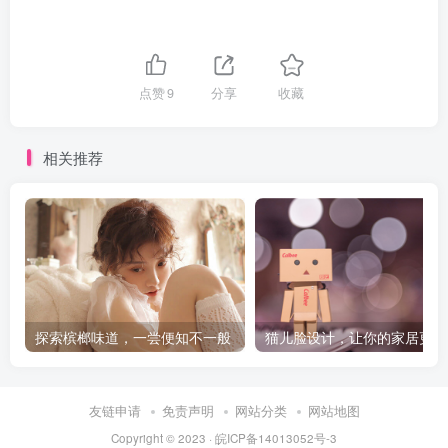
点赞
9
分享
收藏
相关推荐
探索槟榔味道，一尝便知不一般
猫
友链申请
免责声明
网站分类
网站地图
Copyright © 2023 ·
皖ICP备14013052号-3