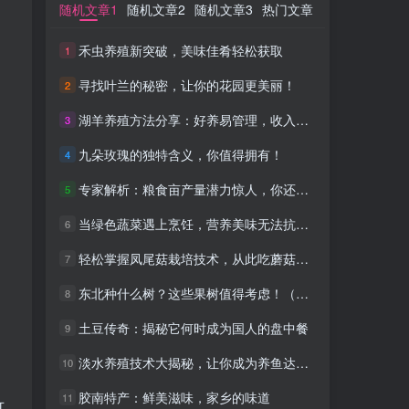
随机文章1
随机文章1
随机文章2
随机文章2
随机文章3
随机文章3
热门文章
热门文章
禾虫养殖新突破，美味佳肴轻松获取
禾虫养殖新突破，美味佳肴轻松获取
1
1
寻找叶兰的秘密，让你的花园更美丽！
寻找叶兰的秘密，让你的花园更美丽！
2
2
湖羊养殖方法分享：好养易管理，收入可观
湖羊养殖方法分享：好养易管理，收入可观
3
3
九朵玫瑰的独特含义，你值得拥有！
九朵玫瑰的独特含义，你值得拥有！
4
4
专家解析：粮食亩产量潜力惊人，你还在等什么？
专家解析：粮食亩产量潜力惊人，你还在等什么？
5
5
当绿色蔬菜遇上烹饪，营养美味无法抗拒！
当绿色蔬菜遇上烹饪，营养美味无法抗拒！
6
6
轻松掌握凤尾菇栽培技术，从此吃蘑菇不用愁！
轻松掌握凤尾菇栽培技术，从此吃蘑菇不用愁！
7
7
东北种什么树？这些果树值得考虑！（数字序号）
东北种什么树？这些果树值得考虑！（数字序号）
8
8
土豆传奇：揭秘它何时成为国人的盘中餐
土豆传奇：揭秘它何时成为国人的盘中餐
9
9
淡水养殖技术大揭秘，让你成为养鱼达人！
淡水养殖技术大揭秘，让你成为养鱼达人！
10
10
。
胶南特产：鲜美滋味，家乡的味道
胶南特产：鲜美滋味，家乡的味道
11
11
可