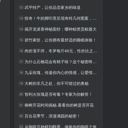
武平特产，让你品尝家乡的味道
武平特产，让你品尝家乡的味道
12
12
惊奇！牛的脚印竟呈现奇特几何图案，大自然的神奇艺术
惊奇！牛的脚印竟呈现奇特几何图案，大自然的神奇艺术
13
13
揭开龙涎香神秘面纱：哪种鲸类贡献最大
揭开龙涎香神秘面纱：哪种鲸类贡献最大
14
14
碧竹家纺，让你拥有最舒适的睡眠体验！
碧竹家纺，让你拥有最舒适的睡眠体验！
15
15
肉价涨不停，冬笋每斤40元，性价比之选！
肉价涨不停，冬笋每斤40元，性价比之选！
16
16
为什么石楠花会有精子味？这个秘密终于被揭示了
为什么石楠花会有精子味？这个秘密终于被揭示了
17
17
九朵玫瑰，传递你内心的情感，让爱情更美好！
九朵玫瑰，传递你内心的情感，让爱情更美好！
18
18
大树的非凡之处，你不可错过的奥秘
大树的非凡之处，你不可错过的奥秘
19
19
智利火玫瑰是否有毒？专家为你解答！
智利火玫瑰是否有毒？专家为你解答！
20
20
柳树开花时间揭秘,看看你的树是否开花
柳树开花时间揭秘,看看你的树是否开花
21
21
百合花季节，浪漫满园的秘密！
百合花季节，浪漫满园的秘密！
22
22
从咖啡豆种植到醇香，体验你的咖啡之旅
从咖啡豆种植到醇香，体验你的咖啡之旅
23
23