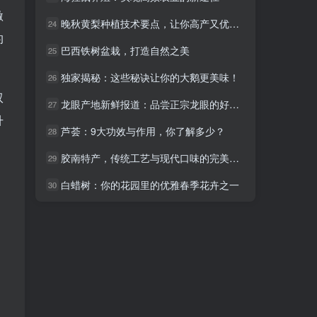
激
晚秋黄梨种植技术要点，让你高产又优质！
晚秋黄梨种植技术要点，让你高产又优质！
24
24
的
巴西铁树盆栽，打造自然之美
巴西铁树盆栽，打造自然之美
25
25
独家揭秘：这些秘诀让你的大鹅更美味！
独家揭秘：这些秘诀让你的大鹅更美味！
26
26
双
龙眼产地新鲜报道：品尝正宗龙眼的好时机！
龙眼产地新鲜报道：品尝正宗龙眼的好时机！
27
27
升
芦荟：9大功效与作用，你了解多少？
芦荟：9大功效与作用，你了解多少？
28
28
胶南特产，传统工艺与现代口味的完美结合
胶南特产，传统工艺与现代口味的完美结合
29
29
白蜡树：你的花园里的优雅春季花卉之一
白蜡树：你的花园里的优雅春季花卉之一
30
30