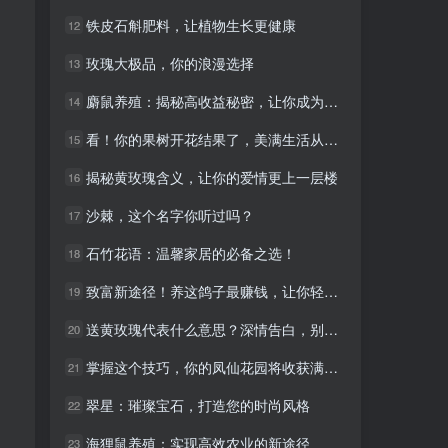
铁皮石斛肥料，让植物生长更健康
铁皮石斛肥料，让植物生长更健康
12
12
玫瑰大极品，你的浪漫选择
玫瑰大极品，你的浪漫选择
13
13
麝鼠养殖：揭秘高收益秘密，让你成为养殖达人！
麝鼠养殖：揭秘高收益秘密，让你成为养殖达人！
14
14
看！你的果树开花结果了，美满生活从此开始！
看！你的果树开花结果了，美满生活从此开始！
15
15
揭秘黄玫瑰含义，让你的爱情更上一层楼
揭秘黄玫瑰含义，让你的爱情更上一层楼
16
16
沙棘，这个名字你听过吗？
沙棘，这个名字你听过吗？
17
17
石竹花语：温馨家居的必备之选！
石竹花语：温馨家居的必备之选！
18
18
致富新途径！养这鸽子最赚钱，让你轻松走上人生巅峰
致富新途径！养这鸽子最赚钱，让你轻松走上人生巅峰
19
19
送黄玫瑰代表什么意思？深情告白，别错过！
送黄玫瑰代表什么意思？深情告白，别错过！
20
20
掌握这个技巧，你的凤仙花园将收获满满！种子传播全攻略
掌握这个技巧，你的凤仙花园将收获满满！种子传播全攻略
21
21
翠星：璀璨宝石，打造您的时尚风格
翠星：璀璨宝石，打造您的时尚风格
22
22
海狸鼠养殖：实现高效农业的新途径
海狸鼠养殖：实现高效农业的新途径
23
23