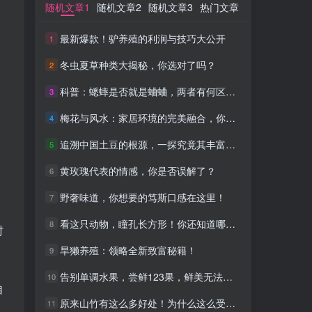
随机文章1
随机文章1
随机文章2
随机文章2
随机文章3
随机文章3
热门文章
热门文章
最新爆款！驴养殖的利润与技巧大公开
最新爆款！驴养殖的利润与技巧大公开
1
1
冬虫夏草种类大揭秘，你选对了吗？
冬虫夏草种类大揭秘，你选对了吗？
2
2
科普：蟋蟀是否就是蛐蛐，两者有何区别？
科普：蟋蟀是否就是蛐蛐，两者有何区别？
3
3
梅花与风水：家居环境的完美融合，你的选择至关重要
梅花与风水：家居环境的完美融合，你的选择至关重要
4
4
追溯中国土豆的根源，一探究竟其丰富的历史故事
追溯中国土豆的根源，一探究竟其丰富的历史故事
5
5
黄玫瑰代表的情感，你是否误解了？
黄玫瑰代表的情感，你是否误解了？
6
6
野奢味道，你想要的笃斯口感在这里！
野奢味道，你想要的笃斯口感在这里！
7
7
看这只动物，瞳孔长方形！你还知道哪些动物？
看这只动物，瞳孔长方形！你还知道哪些动物？
8
8
时
旱獭养殖：领略全新致富秘籍！
旱獭养殖：领略全新致富秘籍！
9
9
告别单调水果，尝鲜123果，鲜美无法抗拒！
告别单调水果，尝鲜123果，鲜美无法抗拒！
10
10
自
原来山竹有这么多好处！为什么这么受欢迎
原来山竹有这么多好处！为什么这么受欢迎
11
11