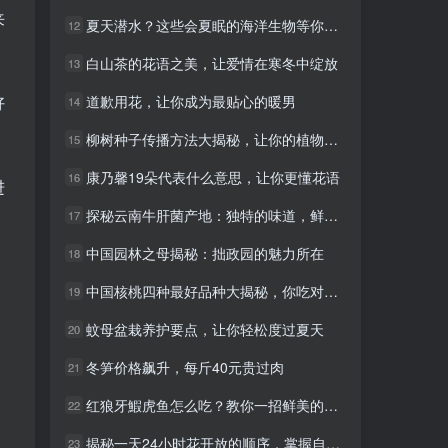
来
夏天潜水？这些会夏眠的海洋生物等你探索！
夏天潜水？这些会夏眠的海洋生物等你探索！
12
12
白山茶的花语之美，让爱情在寒冬中绽放
白山茶的花语之美，让爱情在寒冬中绽放
13
13
道歉用花，让你成为最贴心的暖男
道歉用花，让你成为最贴心的暖男
好
14
14
柳树种子传播方法大揭秘，让你的植物更茂盛！
柳树种子传播方法大揭秘，让你的植物更茂盛！
15
15
康乃馨19朵代表什么意思，让你更懂花语
康乃馨19朵代表什么意思，让你更懂花语
16
16
进
探秘云南牛肝菌产地：独特的味道，鲜为人知的秘密
探秘云南牛肝菌产地：独特的味道，鲜为人知的秘密
17
17
中国园林之母揭秘：拙政园的魅力所在
中国园林之母揭秘：拙政园的魅力所在
18
18
中国核桃四种最好品种大揭秘，你吃对了吗？
中国核桃四种最好品种大揭秘，你吃对了吗？
19
19
蚊母盆栽养护要点，让你轻松度过夏天
蚊母盆栽养护要点，让你轻松度过夏天
20
20
冬笋价格飙升，每斤40元贵过肉
冬笋价格飙升，每斤40元贵过肉
21
21
红狼牙鰕虎鱼怎么吃？教你一招鲜美的做法
红狼牙鰕虎鱼怎么吃？教你一招鲜美的做法
22
22
揭秘一天24小时花开放的顺序，掌握自然之美
揭秘一天24小时花开放的顺序，掌握自然之美
23
23