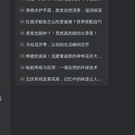
香桃木护手霜，散发自然清香，滋润保湿
香桃木护手霜，散发自然清香，滋润保湿
24
24
红狼牙鰕鱼怎么吃更健康？营养搭配技巧
红狼牙鰕鱼怎么吃更健康？营养搭配技巧
25
25
香蕉也能种？！竟然真的能结出香蕉！
香蕉也能种？！竟然真的能结出香蕉！
26
26
月桂花开季，让你的生活瞬间芬芳
月桂花开季，让你的生活瞬间芬芳
27
27
蜂蜜的源泉！流蜜量超群的神奇花卉大公开！
蜂蜜的源泉！流蜜量超群的神奇花卉大公开！
28
28
蚯蚓养殖与应用：一项实用的环保技术
蚯蚓养殖与应用：一项实用的环保技术
29
29
，
忘忧草就是黄花菜，记忆中的味道让人陶醉
忘忧草就是黄花菜，记忆中的味道让人陶醉
30
30
我