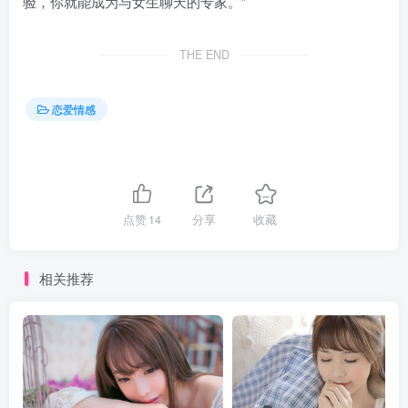
验，你就能成为与女生聊天的专家。”
THE END
恋爱情感
点赞
14
分享
收藏
相关推荐