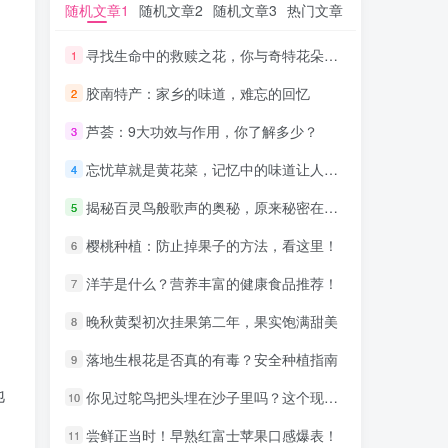
随机文章1
随机文章1
随机文章2
随机文章2
随机文章3
随机文章3
热门文章
热门文章
寻找生命中的救赎之花，你与奇特花朵的缘分在这里
寻找生命中的救赎之花，你与奇特花朵的缘分在这里
1
1
胶南特产：家乡的味道，难忘的回忆
胶南特产：家乡的味道，难忘的回忆
2
2
芦荟：9大功效与作用，你了解多少？
芦荟：9大功效与作用，你了解多少？
3
3
忘忧草就是黄花菜，记忆中的味道让人陶醉
忘忧草就是黄花菜，记忆中的味道让人陶醉
4
4
揭秘百灵鸟般歌声的奥秘，原来秘密在这款耳机中
揭秘百灵鸟般歌声的奥秘，原来秘密在这款耳机中
5
5
樱桃种植：防止掉果子的方法，看这里！
樱桃种植：防止掉果子的方法，看这里！
6
6
洋芋是什么？营养丰富的健康食品推荐！
洋芋是什么？营养丰富的健康食品推荐！
7
7
晚秋黄梨初次挂果第二年，果实饱满甜美
晚秋黄梨初次挂果第二年，果实饱满甜美
8
8
落地生根花是否真的有毒？安全种植指南
落地生根花是否真的有毒？安全种植指南
9
9
地
你见过鸵鸟把头埋在沙子里吗？这个现象真神奇！
你见过鸵鸟把头埋在沙子里吗？这个现象真神奇！
10
10
尝鲜正当时！早熟红富士苹果口感爆表！
尝鲜正当时！早熟红富士苹果口感爆表！
11
11