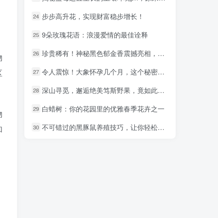
步步高升花，实现财富稳步增长！
步步高升花，实现财富稳步增长！
24
24
9朵玫瑰花语：浪漫爱情的最佳诠释
9朵玫瑰花语：浪漫爱情的最佳诠释
25
25
珍贵稀有！神秘黑色郁金香震撼亮相，你见过吗？
珍贵稀有！神秘黑色郁金香震撼亮相，你见过吗？
26
26
物
令人震惊！大象怀孕几个月，这个秘密你知道吗？
令人震惊！大象怀孕几个月，这个秘密你知道吗？
区
27
27
深山寻觅，邂逅绝美笃斯野果，竟如此美味！
深山寻觅，邂逅绝美笃斯野果，竟如此美味！
28
28
白蜡树：你的花园里的优雅春季花卉之一
白蜡树：你的花园里的优雅春季花卉之一
29
29
物
不可错过的黑豚鼠养殖技巧，让你轻松赚取收益
不可错过的黑豚鼠养殖技巧，让你轻松赚取收益
30
30
和