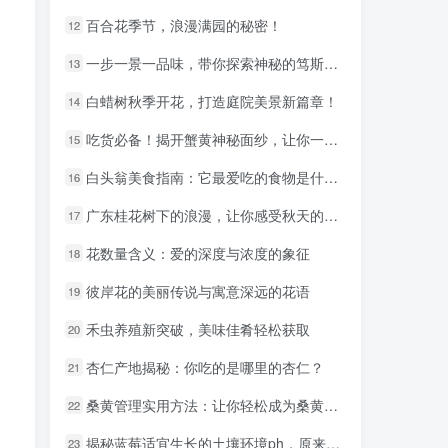
百合花季节，浪漫满园的秘密！
百合花季节，浪漫满园的秘密！
12
12
，
一步一景一品味，带你探索神秘的笃斯产地
一步一景一品味，带你探索神秘的笃斯产地
13
13
白蜡树秋季开花，打造庭院美景新篇章！
白蜡树秋季开花，打造庭院美景新篇章！
14
14
吃货必备！揭开蟹黄神秘面纱，让你一探究竟！
吃货必备！揭开蟹黄神秘面纱，让你一探究竟！
15
15
白头翁美食指南：它最爱吃的食物是什么？
白头翁美食指南：它最爱吃的食物是什么？
16
16
广东桂花树下的浪漫，让你感受秋天的美好时光！
广东桂花树下的浪漫，让你感受秋天的美好时光！
17
17
花数量含义：爱的深度与浓度的象征
花数量含义：爱的深度与浓度的象征
18
18
彼岸花的美丽传说与寓意深远的花语
彼岸花的美丽传说与寓意深远的花语
19
19
禾虫养殖新突破，美味佳肴轻松获取
禾虫养殖新突破，美味佳肴轻松获取
20
20
杏仁产地揭秘：你吃的是哪里的杏仁？
杏仁产地揭秘：你吃的是哪里的杏仁？
21
21
桑黄管理实用方法：让你轻松成为桑黄种植高手
桑黄管理实用方法：让你轻松成为桑黄种植高手
22
22
揭秘蓝莓适宜生长的土壤环境ph，原来这么重要！
揭秘蓝莓适宜生长的土壤环境ph，原来这么重要！
23
23