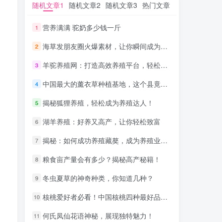
随机文章1
随机文章1
随机文章2
随机文章2
随机文章3
随机文章3
热门文章
热门文章
营养满满 驼奶多少钱一斤
营养满满 驼奶多少钱一斤
1
1
海草发朋友圈火爆素材，让你瞬间成为网红！
海草发朋友圈火爆素材，让你瞬间成为网红！
2
2
羊驼养殖网：打造高效养殖平台，轻松管理羊驼！
羊驼养殖网：打造高效养殖平台，轻松管理羊驼！
3
3
中国最大的薰衣草种植基地，这个县竟藏着绝美秘境！
中国最大的薰衣草种植基地，这个县竟藏着绝美秘境！
4
4
揭秘狐狸养殖，轻松成为养殖达人！
揭秘狐狸养殖，轻松成为养殖达人！
5
5
湖羊养殖：好养又高产，让你轻松致富
湖羊养殖：好养又高产，让你轻松致富
6
6
揭秘：如何成功养殖藏獒，成为养殖业的大赢家！
揭秘：如何成功养殖藏獒，成为养殖业的大赢家！
7
7
粮食亩产量会有多少？揭秘高产秘籍！
粮食亩产量会有多少？揭秘高产秘籍！
8
8
冬虫夏草的神奇种类，你知道几种？
冬虫夏草的神奇种类，你知道几种？
9
9
核桃爱好者必看！中国核桃四种最好品种大比拼！
核桃爱好者必看！中国核桃四种最好品种大比拼！
10
10
何氏凤仙花语神秘，展现独特魅力！
何氏凤仙花语神秘，展现独特魅力！
11
11