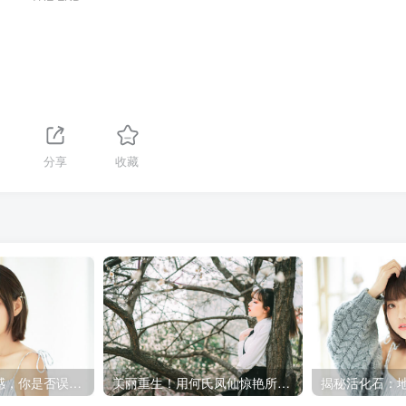
分享
收藏
黄玫瑰代表的情感，你是否误解了？
美丽重生！用何氏凤仙惊艳所有人！