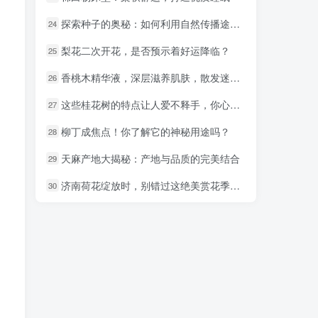
探索种子的奥秘：如何利用自然传播途径播种未来
探索种子的奥秘：如何利用自然传播途径播种未来
24
24
梨花二次开花，是否预示着好运降临？
梨花二次开花，是否预示着好运降临？
25
25
香桃木精华液，深层滋养肌肤，散发迷人香气
香桃木精华液，深层滋养肌肤，散发迷人香气
26
26
这些桂花树的特点让人爱不释手，你心动了吗？
这些桂花树的特点让人爱不释手，你心动了吗？
27
27
柳丁成焦点！你了解它的神秘用途吗？
柳丁成焦点！你了解它的神秘用途吗？
28
28
天麻产地大揭秘：产地与品质的完美结合
天麻产地大揭秘：产地与品质的完美结合
29
29
济南荷花绽放时，别错过这绝美赏花季节！
济南荷花绽放时，别错过这绝美赏花季节！
30
30