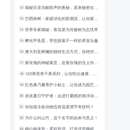
揭秘百灵鸟般歌声的奥秘，原来秘密在这款耳机中
揭秘百灵鸟般歌声的奥秘，原来秘密在这款耳机中
12
12
巴西铁树：家庭绿化的新潮流，让你家焕然一新
巴西铁树：家庭绿化的新潮流，让你家焕然一新
13
13
营养专家揭秘：黄花菜为何被称为忘忧草
营养专家揭秘：黄花菜为何被称为忘忧草
14
14
孵化甲鱼蛋，带您探索不一样的养宠乐趣
孵化甲鱼蛋，带您探索不一样的养宠乐趣
15
15
澳大利亚树獭的独特生活方式，你绝对想不到！
澳大利亚树獭的独特生活方式，你绝对想不到！
16
16
黄玫瑰的神秘寓意，送黄玫瑰的含义你了解吗？
黄玫瑰的神秘寓意，送黄玫瑰的含义你了解吗？
17
17
123果营养干果系列，让你吃出健康，吃出美丽！
123果营养干果系列，让你吃出健康，吃出美丽！
18
18
红色康乃馨养护小贴士，让你成为园艺达人
红色康乃馨养护小贴士，让你成为园艺达人
19
19
炎炎夏日守护者：会进行夏眠的海洋动物盘点
炎炎夏日守护者：会进行夏眠的海洋动物盘点
20
20
你知道冷血动物也有温度调节奇技吗？
你知道冷血动物也有温度调节奇技吗？
21
21
为什么叫山竹，这个名字的由来与意义！
为什么叫山竹，这个名字的由来与意义！
22
22
棉白杨床垫：柔软舒适，打造优质睡眠
棉白杨床垫：柔软舒适，打造优质睡眠
23
23