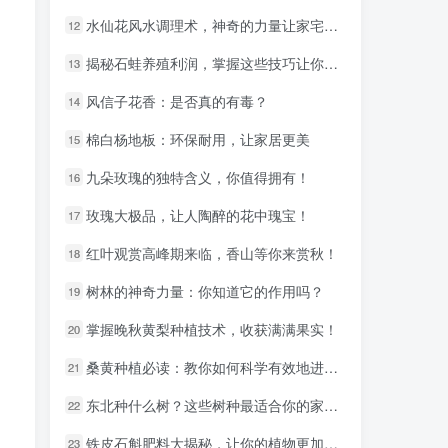
水仙花风水调理术，神奇的力量让家宅更美好！
水仙花风水调理术，神奇的力量让家宅更美好！
12
12
揭秘石蛙养殖利润，掌握这些技巧让你财源滚滚
揭秘石蛙养殖利润，掌握这些技巧让你财源滚滚
13
13
风信子花香：是否真的有毒？
风信子花香：是否真的有毒？
14
14
棉白杨地板：环保耐用，让家居更美
棉白杨地板：环保耐用，让家居更美
15
15
九朵玫瑰的独特含义，你值得拥有！
九朵玫瑰的独特含义，你值得拥有！
16
16
玫瑰大极品，让人陶醉的花中瑰宝！
玫瑰大极品，让人陶醉的花中瑰宝！
17
17
红叶观赏高峰期来临，香山等你来赏秋！
红叶观赏高峰期来临，香山等你来赏秋！
18
18
树林的神奇力量：你知道它的作用吗？
树林的神奇力量：你知道它的作用吗？
19
19
掌握晚秋黄梨种植技术，收获满满果实！
掌握晚秋黄梨种植技术，收获满满果实！
20
20
桑黄种植必读：教你如何科学有效地进行桑黄管理
桑黄种植必读：教你如何科学有效地进行桑黄管理
21
21
东北种什么树？这些树种最适合你的家乡！
东北种什么树？这些树种最适合你的家乡！
22
22
铁皮石斛肥料大揭秘，让你的植物更加强壮
铁皮石斛肥料大揭秘，让你的植物更加强壮
23
23