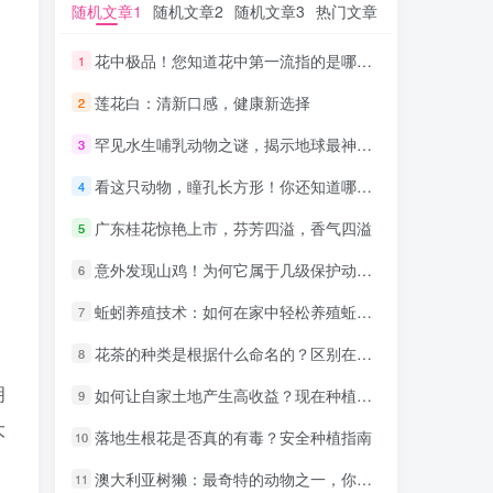
随机文章1
随机文章1
随机文章2
随机文章2
随机文章3
随机文章3
热门文章
热门文章
花中极品！您知道花中第一流指的是哪种花吗？
花中极品！您知道花中第一流指的是哪种花吗？
1
1
莲花白：清新口感，健康新选择
莲花白：清新口感，健康新选择
2
2
罕见水生哺乳动物之谜，揭示地球最神秘生物的秘密
罕见水生哺乳动物之谜，揭示地球最神秘生物的秘密
3
3
看这只动物，瞳孔长方形！你还知道哪些动物？
看这只动物，瞳孔长方形！你还知道哪些动物？
4
4
广东桂花惊艳上市，芬芳四溢，香气四溢
广东桂花惊艳上市，芬芳四溢，香气四溢
5
5
意外发现山鸡！为何它属于几级保护动物？
意外发现山鸡！为何它属于几级保护动物？
6
6
蚯蚓养殖技术：如何在家中轻松养殖蚯蚓并利用其价值
蚯蚓养殖技术：如何在家中轻松养殖蚯蚓并利用其价值
7
7
花茶的种类是根据什么命名的？区别在哪里？
花茶的种类是根据什么命名的？区别在哪里？
8
8
明
如何让自家土地产生高收益？现在种植这些水果最赚钱！
如何让自家土地产生高收益？现在种植这些水果最赚钱！
9
9
大
落地生根花是否真的有毒？安全种植指南
落地生根花是否真的有毒？安全种植指南
10
10
澳大利亚树獭：最奇特的动物之一，你了解它们吗？
澳大利亚树獭：最奇特的动物之一，你了解它们吗？
11
11