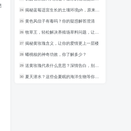
浇
揭秘蓝莓适宜生长的土壤环境ph，原来这么重要！
揭秘蓝莓适宜生长的土壤环境ph，原来这么重要！
24
24
黄色风信子有毒吗？你的疑惑解答澄清
黄色风信子有毒吗？你的疑惑解答澄清
25
25
牧草王，轻松解决养殖场草料问题，让利润飙升！
牧草王，轻松解决养殖场草料问题，让利润飙升！
26
26
揭秘黄玫瑰含义，让你的爱情更上一层楼
揭秘黄玫瑰含义，让你的爱情更上一层楼
27
27
蟠桃核的神奇功效，你了解多少？
蟠桃核的神奇功效，你了解多少？
28
28
送黄玫瑰代表什么意思？深情告白，别错过！
送黄玫瑰代表什么意思？深情告白，别错过！
29
29
夏天潜水？这些会夏眠的海洋生物等你探索！
夏天潜水？这些会夏眠的海洋生物等你探索！
30
30