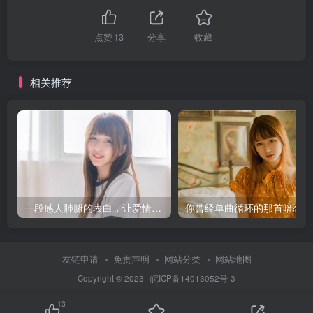
点赞
13
分享
收藏
相关推荐
一段感人肺腑的表白，让爱情瞬间升温
你
友链申请
免责声明
网站分类
网站地图
Copyright © 2023 ·
皖ICP备14013052号-3
13