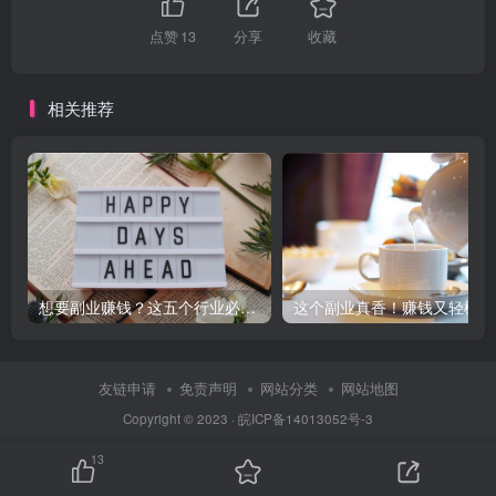
点赞
13
分享
收藏
相关推荐
想要副业赚钱？这五个行业必看！
这个副业真香！赚钱又轻松！
友链申请
免责声明
网站分类
网站地图
Copyright © 2023 ·
皖ICP备14013052号-3
13