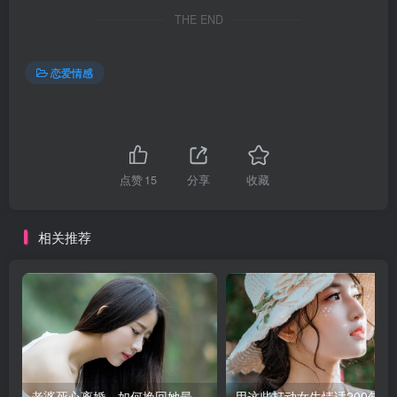
THE END
恋爱情感
点赞
15
分享
收藏
相关推荐
老婆死心离婚，如何挽回她最后的防线？
用这些打动女生情