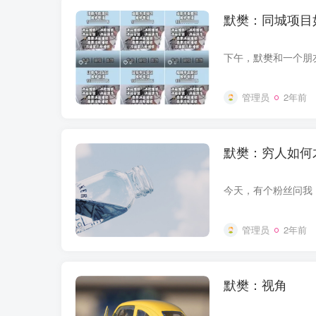
默樊：同城项目
管理员
2年前
默樊：穷人如何
管理员
2年前
默樊：视角