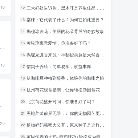
10
三大好处告诉你，黑木耳是养生佳品，健康生活从此开始
三大好处告诉你，黑木耳是养生佳品，健康生活从此开始
12
12
棠棣：它代表了什么？为何它如此重要？
棠棣：它代表了什么？为何它如此重要？
13
13
揭秘冰凌花：美丽的花朵背后的奇妙故事
揭秘冰凌花：美丽的花朵背后的奇妙故事
14
14
黄玫瑰寓意爱情，你准备好了吗？
黄玫瑰寓意爱情，你准备好了吗？
15
15
摔了一下，出问题了，待机状态就重启。 打电话给深圳一搞维修的朋友，看了重启故障代码，说是屏幕问题，让我在附近手机店修下。 门口有好几家维修店，找了一家看着不错的，告知情况...
揭秘龙涎香来源：神秘鲸类竟是天然香料制造者
揭秘龙涎香来源：神秘鲸类竟是天然香料制造者
16
16
13
信鸽子养殖：简单易学，收益丰厚
信鸽子养殖：简单易学，收益丰厚
17
17
从咖啡豆种植到醇香，体验你的咖啡之旅
从咖啡豆种植到醇香，体验你的咖啡之旅
18
18
杭州荷花观赏指南，让你轻松游园赏花
杭州荷花观赏指南，让你轻松游园赏花
19
19
北京荷花盛开时间，你准备好了吗？
北京荷花盛开时间，你准备好了吗？
20
20
们整天的去上班、去打游戏、去挤地铁、我们就很累。 为什么？做的事情多了，自然就会觉得累，关键是累，又不赚钱。你的人...
黑蛇养殖前景无限，让你的宠物园艺更上一层楼！
黑蛇养殖前景无限，让你的宠物园艺更上一层楼！
21
21
8
植物妈妈秘密大公开，原来种子是这样传播的！
植物妈妈秘密大公开，原来种子是这样传播的！
22
22
家里饲养的大鹅+养鹅技巧+轻松成为养鹅达人
家里饲养的大鹅+养鹅技巧+轻松成为养鹅达人
23
23