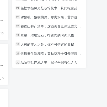
轻松掌握凤尾菇栽培技术，从此吃蘑菇不用愁！
轻松掌握凤尾菇栽培技术，从此吃蘑菇不用愁！
24
24
猕猴桃：猕猴桃属于哪类水果，营养价值一览无遗！
猕猴桃：猕猴桃属于哪类水果，营养价值一览无遗！
25
25
一个朋友聊天，聊着聊着，聊到了他开的一家实体店。 这家店是干啥的那？主要做网约车租赁，顺带办理车辆相关的一些业务，如年审，过户，车险等。 他问我，像他们这种做同城的店，有...
祁连山特产清单：这些美食让你流连忘返！
祁连山特产清单：这些美食让你流连忘返！
26
26
13
翠星：璀璨宝石，打造您的时尚风格
翠星：璀璨宝石，打造您的时尚风格
27
27
大树的非凡之处，你不可错过的奥秘
大树的非凡之处，你不可错过的奥秘
28
28
健康养生新潮流：黄秋葵种子引领健康饮食新风尚
健康养生新潮流：黄秋葵种子引领健康饮食新风尚
29
29
品味杏仁产地之美—探寻全球杏仁之乡
品味杏仁产地之美—探寻全球杏仁之乡
30
30
丝问我，穷人如何才能改变命运？这个问题，不是一句话两句话，能讲明白的。 正好今天还没写文章，那这篇文章，咱就来聊聊这个话题。 穷人如何才能改变命运？我的观点很简单，跟随成...
5