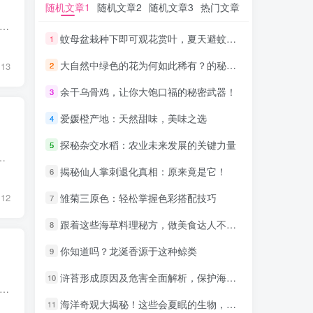
随机文章1
随机文章1
随机文章2
随机文章2
随机文章3
随机文章3
热门文章
热门文章
理聊天，挺有感触的，让我觉得做任何事情，榜样的力量都是极大的。 事情是这样的，这个代理出了一个980，按照分佣比例，留下了80%，把剩下的20%转给了我。 他是21年跟着我的，刚...
蚊母盆栽种下即可观花赏叶，夏天避蚊绝佳选择
蚊母盆栽种下即可观花赏叶，夏天避蚊绝佳选择
1
1
大自然中绿色的花为何如此稀有？的秘密，让生活更精彩！
大自然中绿色的花为何如此稀有？的秘密，让生活更精彩！
2
2
13
余干乌骨鸡，让你大饱口福的秘密武器！
余干乌骨鸡，让你大饱口福的秘密武器！
3
3
爱媛橙产地：天然甜味，美味之选
爱媛橙产地：天然甜味，美味之选
4
4
探秘杂交水稻：农业未来发展的关键力量
探秘杂交水稻：农业未来发展的关键力量
5
5
搞了网络之后呢？反而迷恋上了广告，因为我发现啊，每一个广告背后都是一座金矿。 没事时，我就喜欢添加客服...
揭秘仙人掌刺退化真相：原来竟是它！
揭秘仙人掌刺退化真相：原来竟是它！
6
6
雏菊三原色：轻松掌握色彩搭配技巧
雏菊三原色：轻松掌握色彩搭配技巧
12
7
7
跟着这些海草料理秘方，做美食达人不是梦！
跟着这些海草料理秘方，做美食达人不是梦！
8
8
你知道吗？龙涎香源于这种鲸类
你知道吗？龙涎香源于这种鲸类
9
9
浒苔形成原因及危害全面解析，保护海洋生态刻不容缓！
浒苔形成原因及危害全面解析，保护海洋生态刻不容缓！
10
10
，很多人都说没毛用，我听了他的课，就学会了四个字：立即行动。 我是咋行动的那？15年时，我有一个老师，他告诉我，互联网赚钱，就是不停的发广告，没有其他秘密。 当时我在做小商...
海洋奇观大揭秘！这些会夏眠的生物，你见过吗？
海洋奇观大揭秘！这些会夏眠的生物，你见过吗？
11
11