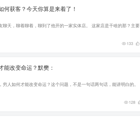
如何获客？今天你算是来着了！
下午，默樊和
133
才能改变命运？默樊：
今天，有个粉
128