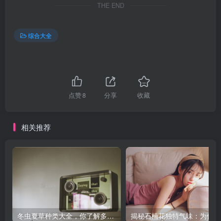
THE END
综合大全
点赞
8
分享
收藏
相关推荐
冬虫夏草种类大全，你了解多少？
揭