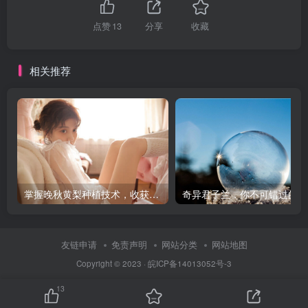
点赞
13
分享
收藏
相关推荐
掌握晚秋黄梨种植技术，收获满满果实！
奇
友链申请
免责声明
网站分类
网站地图
Copyright © 2023 ·
皖ICP备14013052号-3
13