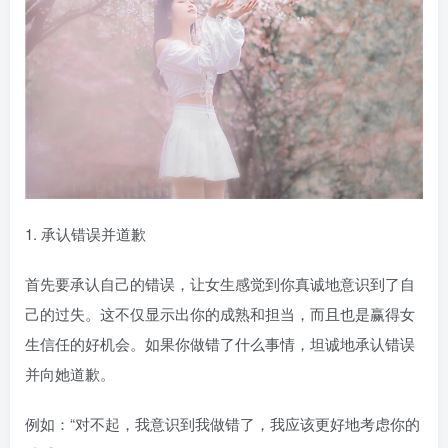
1. 承认错误并道歉
首先要承认自己的错误，让女生感觉到你真诚地意识到了自
己的过失。这不仅显示出你的成熟和担当，而且也是赢得女
生信任的好机会。如果你做错了什么事情，坦诚地承认错误
并向她道歉。
例如：“对不起，我意识到我做错了，我应该更好地考虑你的