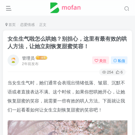
首页
恋爱情感
正文
女生生气啦怎么哄她？别担心，这里有最有效的哄
人方法，让她立刻恢复甜蜜笑容！
管理员
关注
私信
2年前发布
254
6
当女生生气时，她们通常会表现出情绪低落、皱眉、沉默不
语或者直接表达不满。这个时候，如果你想哄她开心，让她
恢复甜蜜的笑容，就需要一些有效的哄人方法。下面就让我
们一起看看如何让女生立刻恢复甜蜜的笑容吧！