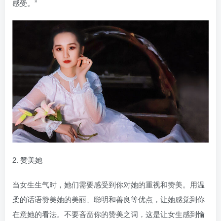
感受。”
2. 赞美她
当女生生气时，她们需要感受到你对她的重视和赞美。用温
柔的话语赞美她的美丽、聪明和善良等优点，让她感觉到你
在意她的看法。不要吝啬你的赞美之词，这是让女生感到愉