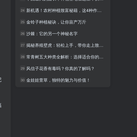
新机遇！农村种植致富秘籍，这4种作物不容错过！
新机遇！农村种植致富秘籍，这4种作物不容错过！
24
24
金铃子种植秘诀，让你亩产万斤
金铃子种植秘诀，让你亩产万斤
25
25
沙棘：它的另一个神秘名字
沙棘：它的另一个神秘名字
26
26
揭秘养殖壁虎：轻松上手，带你走上致富路！
揭秘养殖壁虎：轻松上手，带你走上致富路！
27
27
常青树五大种类全解析：选择适合你的健康植物伙伴
常青树五大种类全解析：选择适合你的健康植物伙伴
28
28
风信子花香有毒吗？你真的了解吗？
风信子花香有毒吗？你真的了解吗？
29
29
记
金娃娃萱草，独特的魅力与价值！
金娃娃萱草，独特的魅力与价值！
30
30
幅