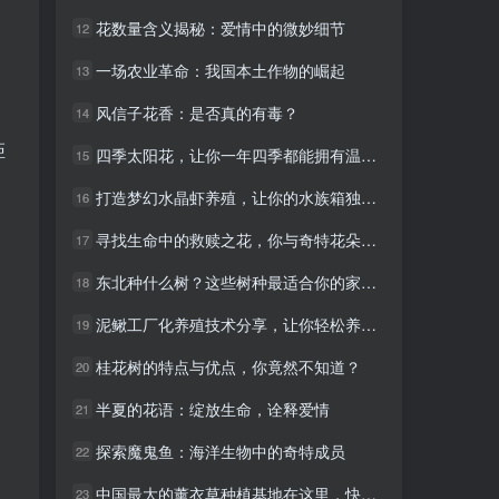
花数量含义揭秘：爱情中的微妙细节
花数量含义揭秘：爱情中的微妙细节
12
12
一场农业革命：我国本土作物的崛起
一场农业革命：我国本土作物的崛起
13
13
风信子花香：是否真的有毒？
风信子花香：是否真的有毒？
14
14
距
四季太阳花，让你一年四季都能拥有温暖的阳光
四季太阳花，让你一年四季都能拥有温暖的阳光
15
15
打造梦幻水晶虾养殖，让你的水族箱独一无二！
打造梦幻水晶虾养殖，让你的水族箱独一无二！
16
16
寻找生命中的救赎之花，你与奇特花朵的缘分在这里
寻找生命中的救赎之花，你与奇特花朵的缘分在这里
17
17
东北种什么树？这些树种最适合你的家乡！
东北种什么树？这些树种最适合你的家乡！
18
18
泥鳅工厂化养殖技术分享，让你轻松养殖高产泥鳅！
泥鳅工厂化养殖技术分享，让你轻松养殖高产泥鳅！
19
19
桂花树的特点与优点，你竟然不知道？
桂花树的特点与优点，你竟然不知道？
20
20
半夏的花语：绽放生命，诠释爱情
半夏的花语：绽放生命，诠释爱情
21
21
探索魔鬼鱼：海洋生物中的奇特成员
探索魔鬼鱼：海洋生物中的奇特成员
22
22
中国最大的薰衣草种植基地在这里，快来感受神秘紫色秘境！
中国最大的薰衣草种植基地在这里，快来感受神秘紫色秘境！
23
23