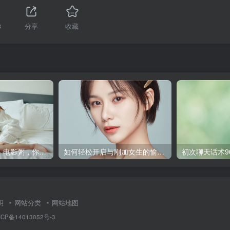
3
分享
收藏
健康营养新选择：电影粥，你试过了吗？
如何轻松开启与刚加女生的愉快聊天？
明
网站分类
网站地图
ICP备14013052号-3