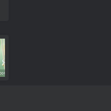
初次聊天话术900句，轻松成为聊天高手！
【撩妹必备】如何用最动听的夸赞让女孩子心动不已