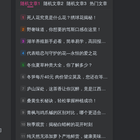
随机文章1
随机文章1
随机文章2
随机文章2
随机文章3
随机文章3
热门文章
热门文章
死人花究竟是什么花？绣球花揭秘！
死人花究竟是什么花？绣球花揭秘！
1
1
野奢味道，你想要的笃斯口感在这里！
野奢味道，你想要的笃斯口感在这里！
2
2
湖羊养殖新手必看，简单易学，高回报养殖！
湖羊养殖新手必看，简单易学，高回报养殖！
3
3
代表暗恋与守护的花—永恒的爱之花
代表暗恋与守护的花—永恒的爱之花
4
4
冬虫夏草种类大全，你了解多少？
冬虫夏草种类大全，你了解多少？
5
5
冬笋每斤40元 肉价望尘莫及，您还在等什么？
冬笋每斤40元 肉价望尘莫及，您还在等什么？
6
6
庐山深处，这茶香让你沉醉，竟是江西的秘密宝藏！
庐山深处，这茶香让你沉醉，竟是江西的秘密宝藏！
7
7
桑黄生长秘诀，轻松掌握种植成功！
桑黄生长秘诀，轻松掌握种植成功！
8
8
青枫与鸡爪槭的区别对比，哪个更适合你的园林景观？
青枫与鸡爪槭的区别对比，哪个更适合你的园林景观？
9
9
秋季观赏：揭秘白蜡树的花开时刻
秋季观赏：揭秘白蜡树的花开时刻
10
10
的
纯天然无添加萝卜产地鲜货，健康美味从此开始！
纯天然无添加萝卜产地鲜货，健康美味从此开始！
11
11