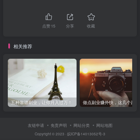
点赞
15
分享
收藏
相关推荐
五种靠谱副业，让你月入过万！
做
友链申请
免责声明
网站分类
网站地图
Copyright © 2023 ·
皖ICP备14013052号-3