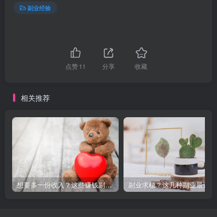
副业经验
点赞
11
分享
收藏
相关推荐
想要多一份收入？这些赚钱副业不容错过！
副