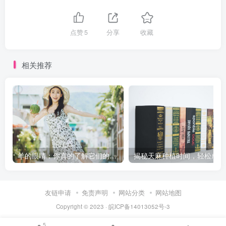
点赞
5
分享
收藏
相关推荐
羊的眼睛：你真的了解它们的瞳孔形状吗？
揭
友链申请
免责声明
网站分类
网站地图
Copyright © 2023 ·
皖ICP备14013052号-3
5