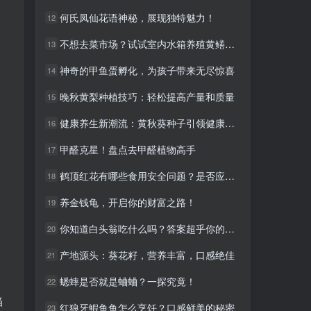
何氏凤仙花语神秘，展现独特魅力！
何氏凤仙花语神秘，展现独特魅力！
12
12
不想去菜市场？试试室内水箱养殖黄鳝，美味就在家！
不想去菜市场？试试室内水箱养殖黄鳝，美味就在家！
13
13
神奇的甲鱼蛋孵化，为孩子带来无尽惊喜
神奇的甲鱼蛋孵化，为孩子带来无尽惊喜
14
14
晚秋黄梨种植技巧：轻松提高产量和质量
晚秋黄梨种植技巧：轻松提高产量和质量
15
15
健康养生新潮流：黄秋葵种子引领健康饮食新风尚
健康养生新潮流：黄秋葵种子引领健康饮食新风尚
16
16
甲醛克星！盘点去甲醛植物高手
甲醛克星！盘点去甲醛植物高手
17
17
鹤顶红花有哪些食用安全问题？是否应该避免？
鹤顶红花有哪些食用安全问题？是否应该避免？
18
18
养金钱龟，开启你的财富之路！
养金钱龟，开启你的财富之路！
19
19
你知道白头翁吃什么吗？答案超乎你的想象！
你知道白头翁吃什么吗？答案超乎你的想象！
20
20
产地源头：葵花籽，营养丰富，口感绝佳
产地源头：葵花籽，营养丰富，口感绝佳
21
21
蟋蟀是否就是蛐蛐？一探究竟！
蟋蟀是否就是蛐蛐？一探究竟！
22
22
当
红狼牙鰕鱼鱼怎么烹饪？口感鲜美的秘密
红狼牙鰕鱼鱼怎么烹饪？口感鲜美的秘密
23
23