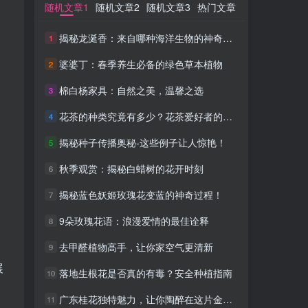
随机文章1
随机文章1
随机文章2
随机文章2
随机文章3
随机文章3
热门文章
热门文章
揭秘龙涎香：来自哪种海洋生物的神奇馈赠？
揭秘龙涎香：来自哪种海洋生物的神奇馈赠？
1
1
婆婆丁：春季养生必备的绿色草本植物
婆婆丁：春季养生必备的绿色草本植物
2
2
棉白杨家具：自然之美，温馨之选
棉白杨家具：自然之美，温馨之选
3
3
花茶的种类究竟有多少？花茶爱好者的秘密花园！
花茶的种类究竟有多少？花茶爱好者的秘密花园！
4
4
揭秘种子传播奥秘-这些例子让人惊艳！
揭秘种子传播奥秘-这些例子让人惊艳！
5
5
秋季观赏：揭秘白蜡树的花开时刻
秋季观赏：揭秘白蜡树的花开时刻
6
6
揭秘蓝色妖姬玫瑰花变蓝的神奇过程！
揭秘蓝色妖姬玫瑰花变蓝的神奇过程！
7
7
9朵玫瑰花语：浪漫爱情的最佳诠释
9朵玫瑰花语：浪漫爱情的最佳诠释
8
8
去甲醛植物高手，让你家空气更清新
去甲醛植物高手，让你家空气更清新
9
9
展
落地生根花是否真的有毒？安全种植指南
落地生根花是否真的有毒？安全种植指南
10
10
广东桂花独特魅力，让你陶醉在这片金秋之中！
广东桂花独特魅力，让你陶醉在这片金秋之中！
11
11