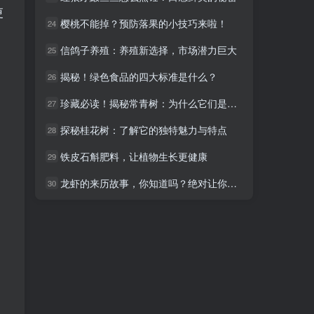
更
樱桃不能掉？预防落果的小技巧来啦！
樱桃不能掉？预防落果的小技巧来啦！
24
24
信鸽子养殖：养殖新选择，市场潜力巨大
信鸽子养殖：养殖新选择，市场潜力巨大
25
25
揭秘！绿色食品的四大标准是什么？
揭秘！绿色食品的四大标准是什么？
26
26
珍藏必读！揭秘常青树：为什么它们是您的最佳绿色盟友
珍藏必读！揭秘常青树：为什么它们是您的最佳绿色盟友
27
27
探秘桂花树：了解它的独特魅力与特点
探秘桂花树：了解它的独特魅力与特点
28
28
铁皮石斛肥料，让植物生长更健康
铁皮石斛肥料，让植物生长更健康
29
29
龙虾的来历故事，你知道吗？绝对让你惊喜！
龙虾的来历故事，你知道吗？绝对让你惊喜！
30
30