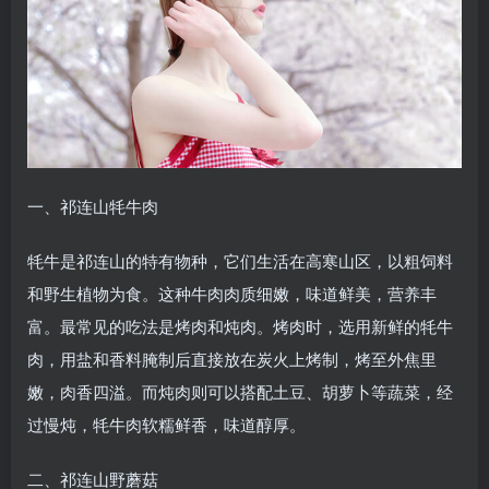
一、祁连山牦牛肉
牦牛是祁连山的特有物种，它们生活在高寒山区，以粗饲料
和野生植物为食。这种牛肉肉质细嫩，味道鲜美，营养丰
富。最常见的吃法是烤肉和炖肉。烤肉时，选用新鲜的牦牛
肉，用盐和香料腌制后直接放在炭火上烤制，烤至外焦里
嫩，肉香四溢。而炖肉则可以搭配土豆、胡萝卜等蔬菜，经
过慢炖，牦牛肉软糯鲜香，味道醇厚。
二、祁连山野蘑菇