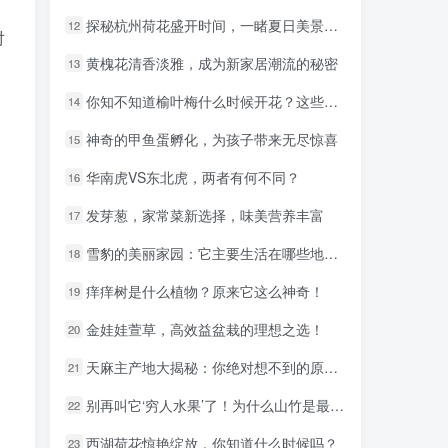
探秘杭州荷花盛开时间，一睹夏日美景的最佳时机！
探秘杭州荷花盛开时间，一睹夏日美景的最佳时机！
12
12
对
黄槐花清香淡雅，成为新家居潮流的秘密
黄槐花清香淡雅，成为新家居潮流的秘密
13
13
你知不知道榆叶梅什么时候开花？这些知识必看！
你知不知道榆叶梅什么时候开花？这些知识必看！
14
14
神奇的甲鱼蛋孵化，为孩子带来无尽惊喜
神奇的甲鱼蛋孵化，为孩子带来无尽惊喜
15
15
华南虎VS东北虎，两者有何不同？
华南虎VS东北虎，两者有何不同？
16
16
发芽葱，家常菜新选择，味美营养丰富
发芽葱，家常菜新选择，味美营养丰富
17
17
雪豹的美丽家园：它主要生活在哪些地区？
雪豹的美丽家园：它主要生活在哪些地区？
18
18
痒痒树是什么植物？原来它这么神奇！
痒痒树是什么植物？原来它这么神奇！
19
19
金娃娃萱草，高效益盆栽的理想之选！
金娃娃萱草，高效益盆栽的理想之选！
20
20
天麻主产地大揭秘：你绝对想不到的原因！
天麻主产地大揭秘：你绝对想不到的原因！
21
21
别再叫它‘穷人水果’了！为什么山竹是最贵水果之王！
别再叫它‘穷人水果’了！为什么山竹是最贵水果之王！
22
22
西湖荷花惊艳绽放，你知道什么时候吗？
西湖荷花惊艳绽放，你知道什么时候吗？
23
23