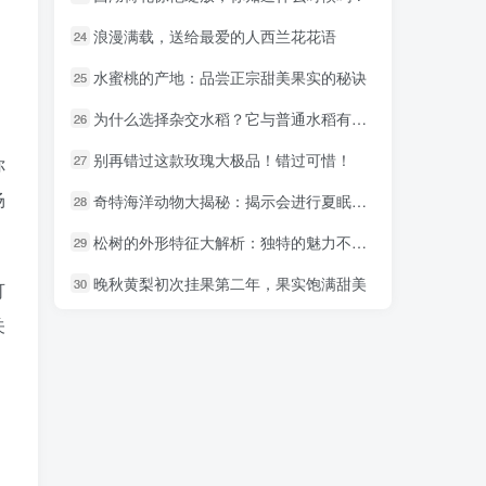
浪漫满载，送给最爱的人西兰花花语
浪漫满载，送给最爱的人西兰花花语
24
24
水蜜桃的产地：品尝正宗甜美果实的秘诀
水蜜桃的产地：品尝正宗甜美果实的秘诀
25
25
为什么选择杂交水稻？它与普通水稻有何不同？
为什么选择杂交水稻？它与普通水稻有何不同？
26
26
别再错过这款玫瑰大极品！错过可惜！
别再错过这款玫瑰大极品！错过可惜！
27
27
你
场
奇特海洋动物大揭秘：揭示会进行夏眠的海洋动物之奥秘
奇特海洋动物大揭秘：揭示会进行夏眠的海洋动物之奥秘
28
28
松树的外形特征大解析：独特的魅力不容错过！
松树的外形特征大解析：独特的魅力不容错过！
29
29
晚秋黄梨初次挂果第二年，果实饱满甜美
晚秋黄梨初次挂果第二年，果实饱满甜美
30
30
可
关