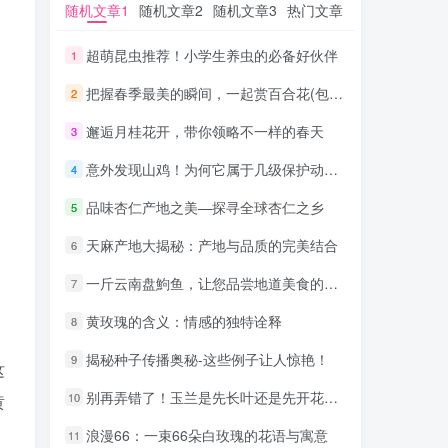
随机文章1
随机文章1
随机文章2
随机文章2
随机文章3
随机文章3
热门文章
热门文章
超萌昆虫推荐！小学生养虫的必备好伙伴
超萌昆虫推荐！小学生养虫的必备好伙伴
1
1
把握春季最美的瞬间，一起赏百合花(包含季节百合花赏)
把握春季最美的瞬间，一起赏百合花(包含季节百合花赏)
2
2
邂逅月桂花开，带你领略不一样的春天
邂逅月桂花开，带你领略不一样的春天
3
3
意外发现山鸡！为何它属于几级保护动物？
意外发现山鸡！为何它属于几级保护动物？
4
4
品味杏仁产地之美—探寻全球杏仁之乡
品味杏仁产地之美—探寻全球杏仁之乡
5
5
天麻产地大揭秘：产地与品质的完美结合
天麻产地大揭秘：产地与品质的完美结合
6
6
一斤云南盘鮈鱼，让您品尝地道美食的秘诀
一斤云南盘鮈鱼，让您品尝地道美食的秘诀
7
7
黄玫瑰的含义：情感的独特诠释
黄玫瑰的含义：情感的独特诠释
8
8
揭秘种子传播奥秘-这些例子让人惊艳！
揭秘种子传播奥秘-这些例子让人惊艳！
9
9
这
别再弄错了！玉兰是先长叶还是先开花，看这里就懂了
别再弄错了！玉兰是先长叶还是先开花，看这里就懂了
10
10
黄
浪漫66：一束66朵白玫瑰的花语与寓意
浪漫66：一束66朵白玫瑰的花语与寓意
11
11