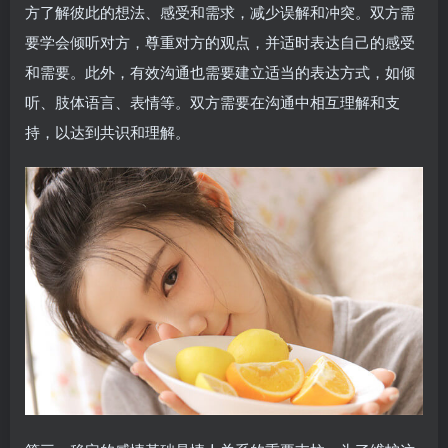
方了解彼此的想法、感受和需求，减少误解和冲突。双方需
要学会倾听对方，尊重对方的观点，并适时表达自己的感受
和需要。此外，有效沟通也需要建立适当的表达方式，如倾
听、肢体语言、表情等。双方需要在沟通中相互理解和支
持，以达到共识和理解。