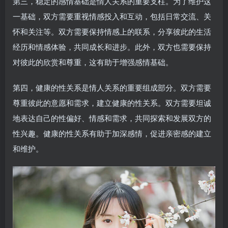
第三，稳定的感情基础是情人关系的重要支柱。为了维护这
一基础，双方需要重视情感投入和互动，包括日常交流、关
怀和关注等。双方需要保持情感上的联系，分享彼此的生活
经历和情感体验，共同成长和进步。此外，双方也需要保持
对彼此的欣赏和尊重，这有助于增强感情基础。
第四，健康的性关系是情人关系的重要组成部分。双方需要
尊重彼此的意愿和需求，建立健康的性关系。双方需要坦诚
地表达自己的性偏好、情感和需求，共同探索和发展双方的
性兴趣。健康的性关系有助于加深感情，促进亲密感的建立
和维护。