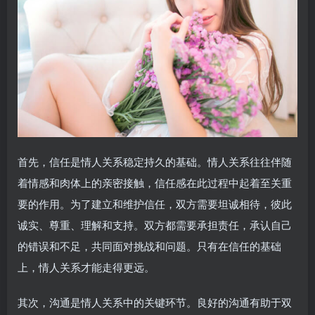
首先，信任是情人关系稳定持久的基础。情人关系往往伴随
着情感和肉体上的亲密接触，信任感在此过程中起着至关重
要的作用。为了建立和维护信任，双方需要坦诚相待，彼此
诚实、尊重、理解和支持。双方都需要承担责任，承认自己
的错误和不足，共同面对挑战和问题。只有在信任的基础
上，情人关系才能走得更远。
其次，沟通是情人关系中的关键环节。良好的沟通有助于双