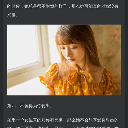
的时候，她总是很不耐烦的样子，那么她可能真的对你没有
兴趣。
第四，不舍得为你付出。
如果一个女生真的对你有兴趣，那么她不会只享受你对她的