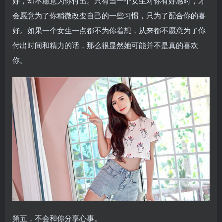
好，却不愿意为你付出。只有当一个女生对你有好感时，才
会愿意为了你稍微改变自己的一些习惯，只为了配合你的喜
好。如果一个女生一点都不为你着想，从来都不愿意为了你
付出时间和精力的话，那么很显然她可能并不是真的喜欢
你。
第五，不会和你分享心事。