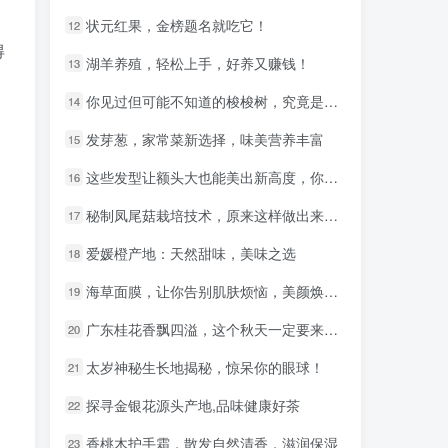
状元红果，金榜题名就吃它！
状元红果，金榜题名就吃它！
12
12
得
湖羊养殖，轻松上手，好养又赚钱！
湖羊养殖，轻松上手，好养又赚钱！
13
13
你见过但可能不知道的梭梭树，究竟是什么树？
你见过但可能不知道的梭梭树，究竟是什么树？
14
14
发芽葱，家常菜新选择，味美营养丰富
发芽葱，家常菜新选择，味美营养丰富
15
15
这些发型让额头大也能美出新高度，你敢尝试吗？
这些发型让额头大也能美出新高度，你敢尝试吗？
16
16
秘制凤尾菇栽培技术，原来这样做出来的最好吃！
秘制凤尾菇栽培技术，原来这样做出来的最好吃！
17
17
爱媛橙产地：天然甜味，美味之选
爱媛橙产地：天然甜味，美味之选
18
18
海草面膜，让你告别肌肤烦恼，美颜焕肤！
海草面膜，让你告别肌肤烦恼，美颜焕肤！
19
19
广东桂花香飘四溢，这个秋天一定要来一次桂花之旅！
广东桂花香飘四溢，这个秋天一定要来一次桂花之旅！
20
20
太岁神秘生长地揭秘，惊呆你的眼球！
太岁神秘生长地揭秘，惊呆你的眼球！
21
21
探寻金银花源头产地,品味健康好茶
探寻金银花源头产地,品味健康好茶
22
22
香桃木护手霜，散发自然清香，滋润保湿
香桃木护手霜，散发自然清香，滋润保湿
23
23