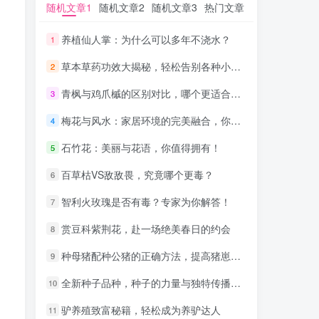
随机文章1
随机文章1
随机文章2
随机文章2
随机文章3
随机文章3
热门文章
热门文章
养植仙人掌：为什么可以多年不浇水？
养植仙人掌：为什么可以多年不浇水？
1
1
草本草药功效大揭秘，轻松告别各种小病痛！
草本草药功效大揭秘，轻松告别各种小病痛！
2
2
青枫与鸡爪槭的区别对比，哪个更适合你的园林景观？
青枫与鸡爪槭的区别对比，哪个更适合你的园林景观？
3
3
梅花与风水：家居环境的完美融合，你的选择至关重要
梅花与风水：家居环境的完美融合，你的选择至关重要
4
4
石竹花：美丽与花语，你值得拥有！
石竹花：美丽与花语，你值得拥有！
5
5
百草枯VS敌敌畏，究竟哪个更毒？
百草枯VS敌敌畏，究竟哪个更毒？
6
6
智利火玫瑰是否有毒？专家为你解答！
智利火玫瑰是否有毒？专家为你解答！
7
7
赏豆科紫荆花，赴一场绝美春日的约会
赏豆科紫荆花，赴一场绝美春日的约会
8
8
种母猪配种公猪的正确方法，提高猪崽成活率！
种母猪配种公猪的正确方法，提高猪崽成活率！
9
9
全新种子品种，种子的力量与独特传播途径解析
全新种子品种，种子的力量与独特传播途径解析
10
10
驴养殖致富秘籍，轻松成为养驴达人
驴养殖致富秘籍，轻松成为养驴达人
11
11