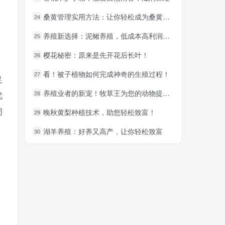
桑黄管理实用方法：让你轻松成为桑黄种植高手
桑黄管理实用方法：让你轻松成为桑黄种植高手
24
24
养殖新选择：泥鳅养殖，低成本高利润的致富秘诀！
养殖新选择：泥鳅养殖，低成本高利润的致富秘诀！
25
25
樱花秘密：原来是先开花后长叶！
樱花秘密：原来是先开花后长叶！
26
26
看！被子植物如何完成神奇的生殖过程！
看！被子植物如何完成神奇的生殖过程！
27
27
足
养殖业者的新宠！牧草王为您的动物提供最佳营养！
养殖业者的新宠！牧草王为您的动物提供最佳营养！
28
28
优
周
晚秋黄梨种植技术，助您轻松致富！
晚秋黄梨种植技术，助您轻松致富！
29
29
湖羊养殖：好养又高产，让你轻松致富
湖羊养殖：好养又高产，让你轻松致富
30
30