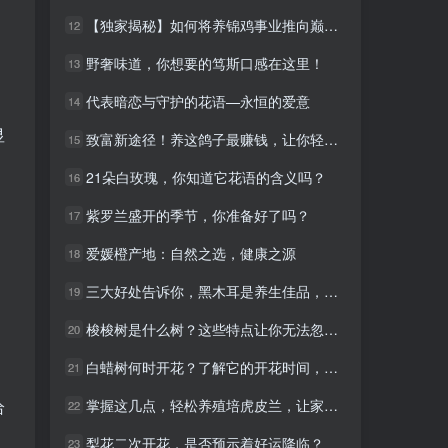
【独家揭秘】如何将养锦鸡事业推向巅峰！
【独家揭秘】如何将养锦鸡事业推向巅峰！
12
12
野奢味道，你想要的笃斯口感在这里！
野奢味道，你想要的笃斯口感在这里！
13
13
代表暗恋与守护的花语—永恒的爱意
代表暗恋与守护的花语—永恒的爱意
14
14
显
致富新途径！养这鸽子最赚钱，让你轻松走上人生巅峰
致富新途径！养这鸽子最赚钱，让你轻松走上人生巅峰
15
15
21朵白玫瑰，你知道它花语的含义吗？
21朵白玫瑰，你知道它花语的含义吗？
16
16
紫罗兰盛开的季节，你准备好了吗？
紫罗兰盛开的季节，你准备好了吗？
17
17
爱媛橙产地：自然之选，健康之源
爱媛橙产地：自然之选，健康之源
18
18
三大好处告诉你，黑木耳是养生佳品，健康生活从此开始
三大好处告诉你，黑木耳是养生佳品，健康生活从此开始
19
19
梭梭树是什么树？这些特点让你无法忽视！
梭梭树是什么树？这些特点让你无法忽视！
20
20
白蜡树何时开花？了解它的开花时间，让你轻松打造花园美景
白蜡树何时开花？了解它的开花时间，让你轻松打造花园美景
21
21
掌握这几点，轻松养殖培虎皮兰，让家居更添绿意
掌握这几点，轻松养殖培虎皮兰，让家居更添绿意
给
22
22
梨花二次开花，是否预示着好运降临？
梨花二次开花，是否预示着好运降临？
23
23