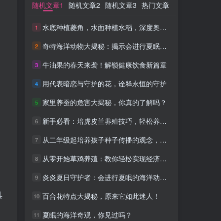
随机文章1
随机文章1
随机文章2
随机文章2
随机文章3
随机文章3
热门文章
热门文章
水底种植菱角，水面种植水稻，深度奥秘，轻松种出双收！
水底种植菱角，水面种植水稻，深度奥秘，轻松种出双收！
1
1
奇特海洋动物大揭秘：揭示会进行夏眠的海洋动物之奥秘
奇特海洋动物大揭秘：揭示会进行夏眠的海洋动物之奥秘
2
2
牛油果的春天来袭！解锁健康饮食新篇章
牛油果的春天来袭！解锁健康饮食新篇章
3
3
用代表暗恋与守护的花，诠释永恒的守护
用代表暗恋与守护的花，诠释永恒的守护
4
4
家里养蚕的危害大揭秘，你真的了解吗？
家里养蚕的危害大揭秘，你真的了解吗？
5
5
新手必看：培虎皮兰养殖技巧，轻松养成茂盛绿植
新手必看：培虎皮兰养殖技巧，轻松养成茂盛绿植
6
6
从二年级起培养孩子种子传播的观念，家长们必备知识！
从二年级起培养孩子种子传播的观念，家长们必备知识！
7
7
从零开始草鸡养殖：教你轻松实现经济收益
从零开始草鸡养殖：教你轻松实现经济收益
8
8
炎炎夏日守护者：会进行夏眠的海洋动物盘点
炎炎夏日守护者：会进行夏眠的海洋动物盘点
9
9
具
百合花特点大揭秘，原来它如此迷人！
百合花特点大揭秘，原来它如此迷人！
10
10
夏眠的海洋奇观，你见过吗？
夏眠的海洋奇观，你见过吗？
11
11