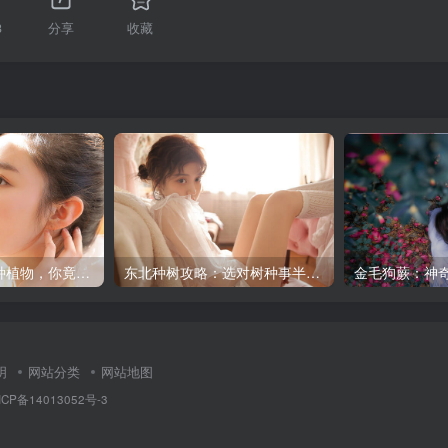
3
分享
收藏
忘忧草原来是这种植物，你竟然不知道！
东北种树攻略：选对树种事半功倍！（数字序号）
金毛狗蕨：神
明
网站分类
网站地图
ICP备14013052号-3