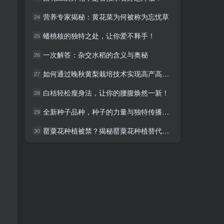
营养专家揭秘：黄花菜为何被称为忘忧草
营养专家揭秘：黄花菜为何被称为忘忧草
24
24
蟠桃核的独特之处，让你爱不释手！
蟠桃核的独特之处，让你爱不释手！
25
25
一次解答：杂交水稻的含义与奥秘
一次解答：杂交水稻的含义与奥秘
26
26
如何通过晚秋黄梨栽培技术实现高产高质？专家解答
如何通过晚秋黄梨栽培技术实现高产高质？专家解答
27
27
摄
白桔轻松瘦身法，让你的腰腹焕然一新！
白桔轻松瘦身法，让你的腰腹焕然一新！
28
28
全新种子品种，种子的力量与独特传播途径解析
全新种子品种，种子的力量与独特传播途径解析
29
29
罂粟花种植被禁？揭秘罂粟花种植替代方法！
罂粟花种植被禁？揭秘罂粟花种植替代方法！
30
30