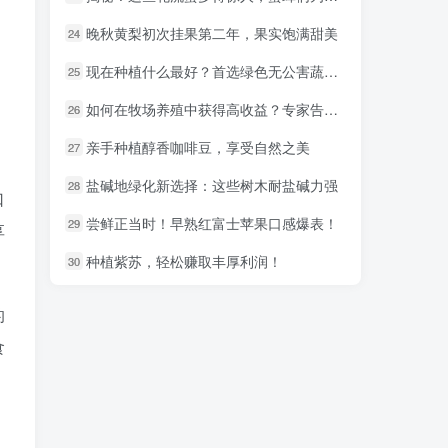
晚秋黄梨初次挂果第二年，果实饱满甜美
晚秋黄梨初次挂果第二年，果实饱满甜美
24
24
现在种植什么最好？首选绿色无公害蔬菜！
现在种植什么最好？首选绿色无公害蔬菜！
25
25
如何在牧场养殖中获得高收益？专家告诉你！
如何在牧场养殖中获得高收益？专家告诉你！
26
26
亲手种植醇香咖啡豆，享受自然之美
亲手种植醇香咖啡豆，享受自然之美
27
27
盐碱地绿化新选择：这些树木耐盐碱力强
盐碱地绿化新选择：这些树木耐盐碱力强
28
28
口
尝鲜正当时！早熟红富士苹果口感爆表！
尝鲜正当时！早熟红富士苹果口感爆表！
29
29
享
种植紫苏，轻松赚取丰厚利润！
种植紫苏，轻松赚取丰厚利润！
30
30
的
食