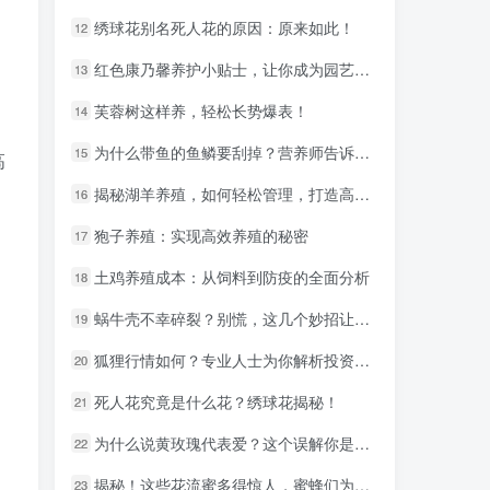
绣球花别名死人花的原因：原来如此！
绣球花别名死人花的原因：原来如此！
12
12
红色康乃馨养护小贴士，让你成为园艺达人
红色康乃馨养护小贴士，让你成为园艺达人
13
13
芙蓉树这样养，轻松长势爆表！
芙蓉树这样养，轻松长势爆表！
14
14
。
为什么带鱼的鱼鳞要刮掉？营养师告诉你真相！
为什么带鱼的鱼鳞要刮掉？营养师告诉你真相！
15
15
高
揭秘湖羊养殖，如何轻松管理，打造高收益！
揭秘湖羊养殖，如何轻松管理，打造高收益！
16
16
狍子养殖：实现高效养殖的秘密
狍子养殖：实现高效养殖的秘密
17
17
土鸡养殖成本：从饲料到防疫的全面分析
土鸡养殖成本：从饲料到防疫的全面分析
18
18
蜗牛壳不幸碎裂？别慌，这几个妙招让你轻松处理！
蜗牛壳不幸碎裂？别慌，这几个妙招让你轻松处理！
19
19
狐狸行情如何？专业人士为你解析投资前景！
狐狸行情如何？专业人士为你解析投资前景！
20
20
死人花究竟是什么花？绣球花揭秘！
死人花究竟是什么花？绣球花揭秘！
21
21
为什么说黄玫瑰代表爱？这个误解你是否有
为什么说黄玫瑰代表爱？这个误解你是否有
22
22
揭秘！这些花流蜜多得惊人，蜜蜂们为之疯狂！
揭秘！这些花流蜜多得惊人，蜜蜂们为之疯狂！
23
23