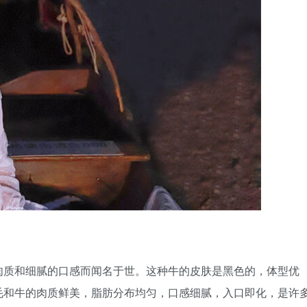
肉质和细腻的口感而闻名于世。这种牛的皮肤是黑色的，体型优
毛和牛的肉质鲜美，脂肪分布均匀，口感细腻，入口即化，是许