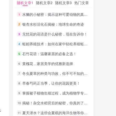
随机文章1
随机文章1
随机文章2
随机文章2
随机文章3
随机文章3
热门文章
热门文章
水獭的小秘密：揭示这种可爱动物的真实身份！
水獭的小秘密：揭示这种可爱动物的真实身份！
1
1
银杏水杉活化石揭秘：地球生命的奇迹
银杏水杉活化石揭秘：地球生命的奇迹
2
2
无忧花的花语是什么秘密，现在告诉你！
无忧花的花语是什么秘密，现在告诉你！
3
3
蚯蚓养殖技术：如何在家中轻松养殖蚯蚓并利用其价值
蚯蚓养殖技术：如何在家中轻松养殖蚯蚓并利用其价值
4
4
石竹花语：温馨家居的必备之选！
石竹花语：温馨家居的必备之选！
5
5
黄槐花，家居美学的优雅新选择
黄槐花，家居美学的优雅新选择
6
6
冬虫夏草的种类与功效，你不可不知的秘密！
冬虫夏草的种类与功效，你不可不知的秘密！
7
7
早春芍药正当季，让你的花园更美！
早春芍药正当季，让你的花园更美！
8
8
掌握被子植物生殖过程，成为植物学专家！
掌握被子植物生殖过程，成为植物学专家！
9
9
揭秘！杂交水稻背后的秘密，你真的了解吗？
揭秘！杂交水稻背后的秘密，你真的了解吗？
10
10
多
夏天潜水？这些会夏眠的海洋生物等你探索！
夏天潜水？这些会夏眠的海洋生物等你探索！
11
11