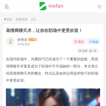
首页
恋爱情感
正文
高情商聊天术，让你在职场中更受欢迎！
管理员
关注
私信
2年前更新
224
14
在现代职场中，沟通技巧已经成为了一个重要的技能，而高
情商聊天术更是成为了职场中不可或缺的一部分。本文将介
绍高情商聊天术的概念、特点以及如何运用这些技巧在职场
中更受欢迎。