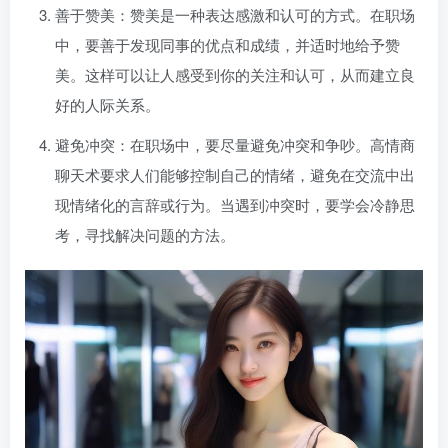
善于赞美：赞美是一种表达感激和认可的方式。在职场
中，要善于发现同事的优点和成绩，并适时地给予赞
美。这样可以让人感受到你的关注和认可，从而建立良
好的人际关系。
避免冲突：在职场中，要尽量避免冲突和争吵。高情商
聊天术要求人们能够控制自己的情绪，避免在交流中出
现情绪化的言辞或行为。当遇到冲突时，要学会冷静思
考，寻找解决问题的方法。