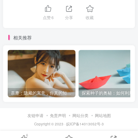
点赞
6
分享
收藏
相关推荐
荼蘼：隐藏的寓意，你真的知道吗？
探
友链申请
免责声明
网站分类
网站地图
Copyright © 2023 ·
皖ICP备14013052号-3
6