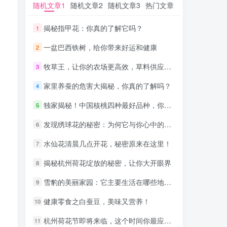
随机文章1
随机文章1
随机文章2
随机文章2
随机文章3
随机文章3
热门文章
热门文章
揭秘指甲花：你真的了解它吗？
揭秘指甲花：你真的了解它吗？
1
1
一盆巴西铁树，给你带来好运和健康
一盆巴西铁树，给你带来好运和健康
2
2
牧草王，让你的农场更高效，草料供应不再烦恼！
牧草王，让你的农场更高效，草料供应不再烦恼！
3
3
家里养蚕的危害大揭秘，你真的了解吗？
家里养蚕的危害大揭秘，你真的了解吗？
4
4
独家揭秘！中国核桃四种最好品种，你绝对想不到！
独家揭秘！中国核桃四种最好品种，你绝对想不到！
5
5
发现绣球花的秘密：为何它与你心中的不吉利有不解之缘
发现绣球花的秘密：为何它与你心中的不吉利有不解之缘
6
6
水仙花清晨几点开花，秘密原来在这里！
水仙花清晨几点开花，秘密原来在这里！
7
7
揭秘杭州荷花绽放的秘密，让你大开眼界
揭秘杭州荷花绽放的秘密，让你大开眼界
8
8
雪豹的美丽家园：它主要生活在哪些地区？
雪豹的美丽家园：它主要生活在哪些地区？
9
9
健康零食之白蚕豆，美味又营养！
健康零食之白蚕豆，美味又营养！
10
10
杭州荷花节即将来临，这个时间你最应该去赏花！
杭州荷花节即将来临，这个时间你最应该去赏花！
11
11