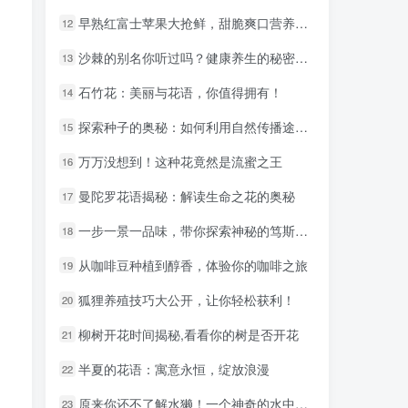
早熟红富士苹果大抢鲜，甜脆爽口营养丰富
早熟红富士苹果大抢鲜，甜脆爽口营养丰富
12
12
沙棘的别名你听过吗？健康养生的秘密武器！
沙棘的别名你听过吗？健康养生的秘密武器！
13
13
石竹花：美丽与花语，你值得拥有！
石竹花：美丽与花语，你值得拥有！
14
14
探索种子的奥秘：如何利用自然传播途径播种未来
探索种子的奥秘：如何利用自然传播途径播种未来
15
15
万万没想到！这种花竟然是流蜜之王
万万没想到！这种花竟然是流蜜之王
16
16
曼陀罗花语揭秘：解读生命之花的奥秘
曼陀罗花语揭秘：解读生命之花的奥秘
17
17
一步一景一品味，带你探索神秘的笃斯产地
一步一景一品味，带你探索神秘的笃斯产地
18
18
从咖啡豆种植到醇香，体验你的咖啡之旅
从咖啡豆种植到醇香，体验你的咖啡之旅
19
19
狐狸养殖技巧大公开，让你轻松获利！
狐狸养殖技巧大公开，让你轻松获利！
20
20
柳树开花时间揭秘,看看你的树是否开花
柳树开花时间揭秘,看看你的树是否开花
21
21
半夏的花语：寓意永恒，绽放浪漫
半夏的花语：寓意永恒，绽放浪漫
22
22
原来你还不了解水獭！一个神奇的水中掠食者揭秘
原来你还不了解水獭！一个神奇的水中掠食者揭秘
23
23