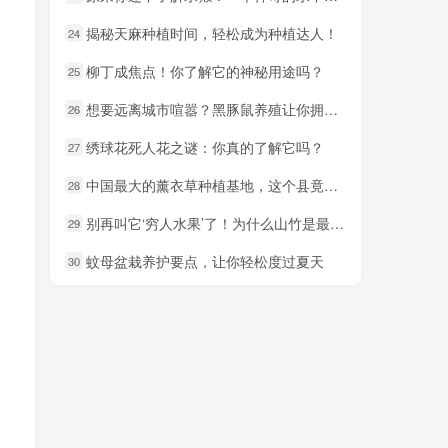
揭秘天麻种植时间，轻松成为种植达人！
揭秘天麻种植时间，轻松成为种植达人！
24
24
柳丁成焦点！你了解它的神秘用途吗？
柳丁成焦点！你了解它的神秘用途吗？
25
25
想要远离城市喧嚣？黑豚鼠养殖让你拥有自己的小农场
想要远离城市喧嚣？黑豚鼠养殖让你拥有自己的小农场
26
26
绣球花死人花之谜：你真的了解它吗？
绣球花死人花之谜：你真的了解它吗？
27
27
中国最大的薰衣草种植基地，这个县竟藏着绝美秘境！
中国最大的薰衣草种植基地，这个县竟藏着绝美秘境！
28
28
别再叫它‘穷人水果’了！为什么山竹是最贵水果之王！
别再叫它‘穷人水果’了！为什么山竹是最贵水果之王！
29
29
蚊母盆栽养护要点，让你轻松度过夏天
蚊母盆栽养护要点，让你轻松度过夏天
30
30