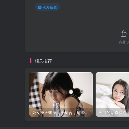
恋爱情感
点赞
8
相关推荐
处女座天蝎座完美契合，这些细节告诉你真相！