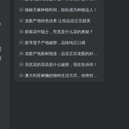
揭秘天麻种植时间，轻松成为种植达人！
揭秘天麻种植时间，轻松成为种植达人！
24
24
龙眼产地特色佳果 让你品尝正宗甜美
龙眼产地特色佳果 让你品尝正宗甜美
25
25
平
探索花中隐士，究竟是什么花的奥秘？
探索花中隐士，究竟是什么花的奥秘？
26
26
探寻莲子产地秘密，品味纯正口感
探寻莲子产地秘密，品味纯正口感
27
27
需
龙眼产地新鲜报道：品尝正宗龙眼的好时机！
龙眼产地新鲜报道：品尝正宗龙眼的好时机！
28
28
握
无忧花的花语是什么秘密，现在告诉你！
无忧花的花语是什么秘密，现在告诉你！
29
29
澳大利亚树獭的独特生活方式，你绝对想不到！
澳大利亚树獭的独特生活方式，你绝对想不到！
30
30