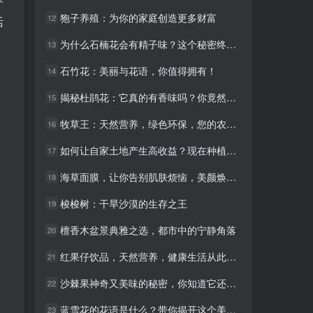
狍子养殖：为你的家庭创造更多财富
狍子养殖：为你的家庭创造更多财富
12
12
活
为什么石楠花会有精子味？这个秘密终于被揭示了
为什么石楠花会有精子味？这个秘密终于被揭示了
13
13
石竹花：美丽与花语，你值得拥有！
石竹花：美丽与花语，你值得拥有！
14
14
揭秘杜鹃花：它真的有香味吗？你竟然错过了这个秘密！
揭秘杜鹃花：它真的有香味吗？你竟然错过了这个秘密！
15
15
牧草王：天然营养，绿色环保，您的农场必备！
牧草王：天然营养，绿色环保，您的农场必备！
16
16
如何让自家土地产生高收益？现在种植这些水果最赚钱！
如何让自家土地产生高收益？现在种植这些水果最赚钱！
17
17
海草面膜，让你告别肌肤烦恼，美颜焕肤！
海草面膜，让你告别肌肤烦恼，美颜焕肤！
18
18
梭梭树：干旱沙漠的生存之王
梭梭树：干旱沙漠的生存之王
19
19
檀香木盆景典雅之选，都市中的宁静角落
檀香木盆景典雅之选，都市中的宁静角落
20
20
红果仔饮品，天然营养，健康生活从此开始！
红果仔饮品，天然营养，健康生活从此开始！
21
21
沙棘果神奇又美味的秘密，你知道它还有什么名字吗？
沙棘果神奇又美味的秘密，你知道它还有什么名字吗？
22
22
蓝雪花的花语是什么？带你揭开这个美丽的秘密！
蓝雪花的花语是什么？带你揭开这个美丽的秘密！
23
23