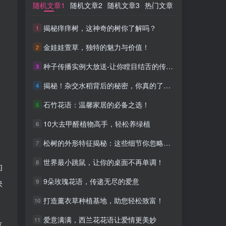
随机文章1
随机文章1
随机文章2
随机文章2
随机文章3
随机文章3
热门文章
热门文章
揭秘痒痒树，这神奇的树你了解吗？
揭秘痒痒树，这神奇的树你了解吗？
1
1
金娃娃萱草，独特的魅力与价值！
金娃娃萱草，独特的魅力与价值！
2
2
种子传播实例大放送-让你瞠目结舌的传播效果！
种子传播实例大放送-让你瞠目结舌的传播效果！
3
3
揭秘！杂交水稻背后的秘密，你真的了解吗？
揭秘！杂交水稻背后的秘密，你真的了解吗？
4
4
石竹花语：温馨家居的必备之选！
石竹花语：温馨家居的必备之选！
5
5
10大去甲醛植物高手，轻松养绿植
10大去甲醛植物高手，轻松养绿植
6
6
松树的外形特征揭秘：这些细节你忽略了？
松树的外形特征揭秘：这些细节你忽略了？
7
7
世界最小跳鼠，让你的桌面不再单调！
世界最小跳鼠，让你的桌面不再单调！
8
8
的
9朵玫瑰花语，传递无尽的爱意
9朵玫瑰花语，传递无尽的爱意
9
9
快
打造薰衣草种植基地，助您轻松致富！
打造薰衣草种植基地，助您轻松致富！
10
10
爱意满满，西兰花花语让爱情更美妙
爱意满满，西兰花花语让爱情更美妙
11
11
享