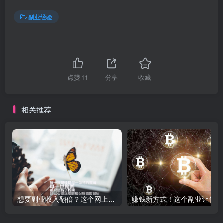
副业经验
点赞
11
分享
收藏
相关推荐
想要副业收入翻倍？这个网上挣钱最稳的副业一定适合你！
赚