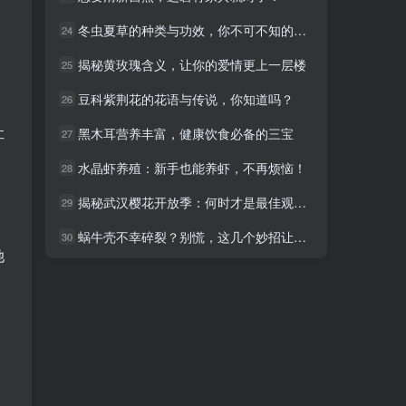
冬虫夏草的种类与功效，你不可不知的秘密！
冬虫夏草的种类与功效，你不可不知的秘密！
24
24
揭秘黄玫瑰含义，让你的爱情更上一层楼
揭秘黄玫瑰含义，让你的爱情更上一层楼
25
25
豆科紫荆花的花语与传说，你知道吗？
豆科紫荆花的花语与传说，你知道吗？
26
26
让
黑木耳营养丰富，健康饮食必备的三宝
黑木耳营养丰富，健康饮食必备的三宝
27
27
水晶虾养殖：新手也能养虾，不再烦恼！
水晶虾养殖：新手也能养虾，不再烦恼！
28
28
揭秘武汉樱花开放季：何时才是最佳观赏时间？
揭秘武汉樱花开放季：何时才是最佳观赏时间？
29
29
蜗牛壳不幸碎裂？别慌，这几个妙招让你轻松处理！
蜗牛壳不幸碎裂？别慌，这几个妙招让你轻松处理！
30
30
她