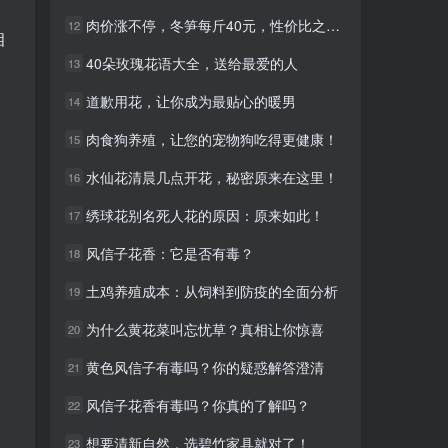
肉价涨不停，冬笋每斤40元，性价比之选！
肉价涨不停，冬笋每斤40元，性价比之选！
12
12
相
40朵玫瑰花语大全，送给最爱的人
40朵玫瑰花语大全，送给最爱的人
13
13
道歉用花，让你成为最贴心的暖男
道歉用花，让你成为最贴心的暖男
14
14
肉食狗养殖，让您的宠物狗吃得更健康！
肉食狗养殖，让您的宠物狗吃得更健康！
15
15
水仙花清晨几点开花，秘密原来在这里！
水仙花清晨几点开花，秘密原来在这里！
16
16
绣球花别名死人花的原因：原来如此！
绣球花别名死人花的原因：原来如此！
17
17
风信子花香：它是否有毒？
风信子花香：它是否有毒？
18
18
土鸡养殖成本：从饲料到防疫的全面分析
土鸡养殖成本：从饲料到防疫的全面分析
19
19
为什么黄花菜叫忘忧草？真相让你惊喜
为什么黄花菜叫忘忧草？真相让你惊喜
20
20
黄色风信子有毒吗？你的疑惑解答澄清
黄色风信子有毒吗？你的疑惑解答澄清
21
21
风信子花香有毒吗？你真的了解吗？
风信子花香有毒吗？你真的了解吗？
22
22
想要清新自然，选碧竹家具就对了！
想要清新自然，选碧竹家具就对了！
23
23