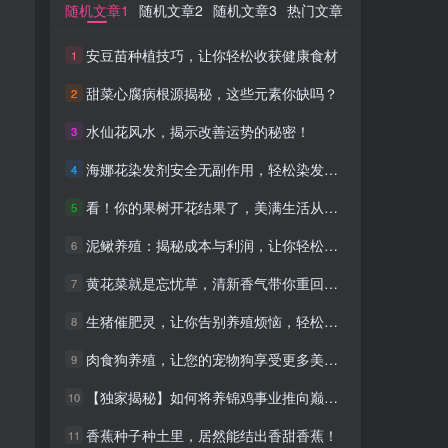
随机文章1
随机文章1
随机文章2
随机文章2
随机文章3
随机文章3
热门文章
热门文章
安豆苗种植技巧，让你轻松收获健康食材
安豆苗种植技巧，让你轻松收获健康食材
1
1
甜菜心腐病根源揭秘，这些元素你缺吗？
甜菜心腐病根源揭秘，这些元素你缺吗？
2
2
水仙花风水，揭示改善运势的秘密！
水仙花风水，揭示改善运势的秘密！
3
3
海娜花染发剂安全无副作用，轻松染发新体验
海娜花染发剂安全无副作用，轻松染发新体验
4
4
看！你的果树开花结果了，美满生活从此开始！
看！你的果树开花结果了，美满生活从此开始！
5
5
泥鳅养殖：揭秘成本与利润，让你轻松致富！
泥鳅养殖：揭秘成本与利润，让你轻松致富！
6
6
黄花菜就是忘忧草，清新香气带你重回童年
黄花菜就是忘忧草，清新香气带你重回童年
7
7
生猪催肥灵，让你告别养殖烦恼，轻松养猪！
生猪催肥灵，让你告别养殖烦恼，轻松养猪！
8
8
肉食狗养殖，让您的宠物狗享受更多美食！
肉食狗养殖，让您的宠物狗享受更多美食！
9
9
【独家揭秘】如何将养锦鸡事业推向巅峰！
【独家揭秘】如何将养锦鸡事业推向巅峰！
10
10
香蕉种子种土里，居然能结出香甜香蕉！
香蕉种子种土里，居然能结出香甜香蕉！
11
11