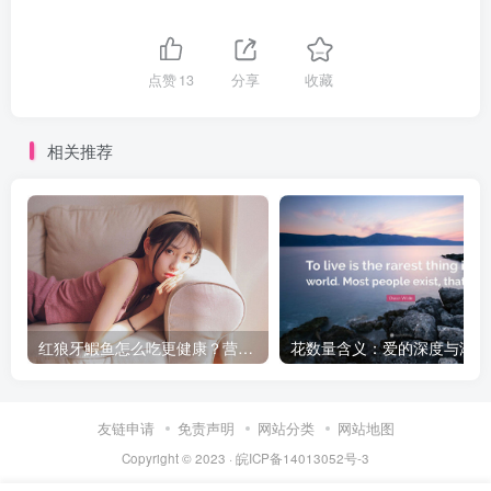
点赞
13
分享
收藏
相关推荐
红狼牙鰕鱼怎么吃更健康？营养搭配技巧
花
友链申请
免责声明
网站分类
网站地图
Copyright © 2023 ·
皖ICP备14013052号-3