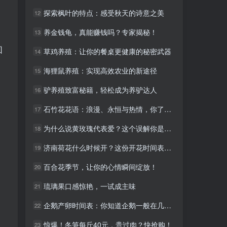
探索枫叶的特点：感受秋天的诗意之美
探索枫叶的特点：感受秋天的诗意之美
12
12
养金钱龟，真能赚钱吗？专家揭秘！
养金钱龟，真能赚钱吗？专家揭秘！
13
13
回
草鸡养殖：让你的餐桌更健康的秘密武器
草鸡养殖：让你的餐桌更健康的秘密武器
14
14
海狸鼠养殖：实现高效农业的新途径
海狸鼠养殖：实现高效农业的新途径
15
15
驴养殖致富秘籍，轻松成为养驴达人
驴养殖致富秘籍，轻松成为养驴达人
16
16
石竹花花语：浪漫、永恒与热情，你了解吗？
石竹花花语：浪漫、永恒与热情，你了解吗？
17
17
为什么说黄玫瑰代表爱？这个误解你是否有
为什么说黄玫瑰代表爱？这个误解你是否有
18
18
济南荷花什么时候开？这份开花时间表送给您！
济南荷花什么时候开？这份开花时间表送给您！
19
19
百合花季节，让你的心情瞬间绽放！
百合花季节，让你的心情瞬间绽放！
20
20
琉璃果口感惊艳，一试成主味
琉璃果口感惊艳，一试成主味
21
21
企鹅产卵时间表：你知道企鹅一般在几月份产卵吗？
企鹅产卵时间表：你知道企鹅一般在几月份产卵吗？
22
22
惊爆！冬笋每斤40元，贵过肉？快抢购！
惊爆！冬笋每斤40元，贵过肉？快抢购！
23
23