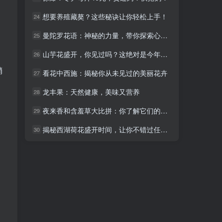
想要养殖藏獒？这些秘诀让你轻松上手！
想要养殖藏獒？这些秘诀让你轻松上手！
24
24
曼陀罗花语：神秘的力量，带你探索心灵之旅
曼陀罗花语：神秘的力量，带你探索心灵之旅
25
25
山芋花盛开，你见过吗？这绝对是今年最惊艳的春天景象！
山芋花盛开，你见过吗？这绝对是今年最惊艳的春天景象！
26
26
销
看花中西施：揭秘你从未见过的美丽花卉
看花中西施：揭秘你从未见过的美丽花卉
27
27
龙丰果：天然健康，美味又营养
龙丰果：天然健康，美味又营养
28
28
夜来香和含羞草大比拼：你了解它们的毒性吗？
夜来香和含羞草大比拼：你了解它们的毒性吗？
29
29
揭秘西湖荷花盛开时间，让你不错过任何一朵美景！
揭秘西湖荷花盛开时间，让你不错过任何一朵美景！
30
30