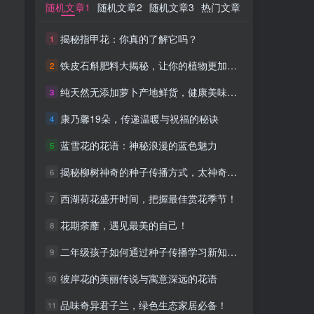
随机文章1
随机文章1
随机文章2
随机文章2
随机文章3
随机文章3
热门文章
热门文章
揭秘指甲花：你真的了解它吗？
揭秘指甲花：你真的了解它吗？
1
1
铁皮石斛肥料大揭秘，让你的植物更加强壮
铁皮石斛肥料大揭秘，让你的植物更加强壮
2
2
纯天然无添加萝卜产地鲜货，健康美味从此开始！
纯天然无添加萝卜产地鲜货，健康美味从此开始！
3
3
康乃馨19朵，传递温暖与祝福的秘诀
康乃馨19朵，传递温暖与祝福的秘诀
4
4
蓝雪花的花语：神秘浪漫的蓝色魅力
蓝雪花的花语：神秘浪漫的蓝色魅力
5
5
揭秘柳树神奇的种子传播方式，太神奇了！
揭秘柳树神奇的种子传播方式，太神奇了！
6
6
西湖荷花盛开时间，把握最佳赏花季节！
西湖荷花盛开时间，把握最佳赏花季节！
7
7
花期荼蘼，遇见最美的自己！
花期荼蘼，遇见最美的自己！
8
8
二年级孩子如何通过种子传播学习新知识，值得一看！
二年级孩子如何通过种子传播学习新知识，值得一看！
9
9
彼岸花的美丽传说与寓意深远的花语
彼岸花的美丽传说与寓意深远的花语
10
10
品味奇异君子兰，绿色生态家居必备！
品味奇异君子兰，绿色生态家居必备！
11
11