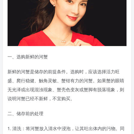
一、选购新鲜的河蟹
新鲜的河蟹是储存的前提条件。选购时，应该选择活力旺
盛、爬行稳健、触角灵敏、蟹钳有力的河蟹。如果蟹的眼睛
无光泽或出现混浊现象、蟹壳色变灰或蟹脚有脱落现象，则
说明河蟹已经不新鲜，不宜购买。
二、储存前的处理
1. 清洗：将河蟹放入清水中浸泡，让其吐出体内的污物。同