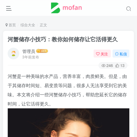
首页
综合大全
正文
河蟹储存小技巧：教你如何储存让它活得更久
管理员
关注
私信
3年前发布
246
13
河蟹是一种美味的水产品，营养丰富，肉质鲜美。但是，由
于其储存时间短、易变质等问题，很多人无法享受到它的美
味。本文将介绍一些河蟹储存小技巧，帮助您延长它的储存
时间，让它活得更久。