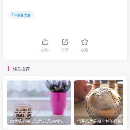
综合大全
点赞
9
分享
收藏
相关推荐
肉食狗养殖，让您的宠物狗吃得更健康！
想