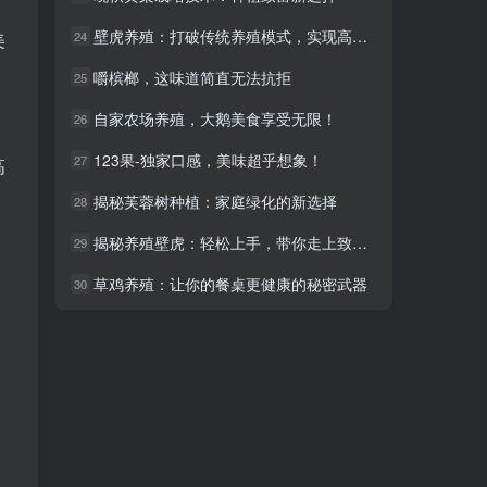
，
壁虎养殖：打破传统养殖模式，实现高效收益
壁虎养殖：打破传统养殖模式，实现高效收益
24
24
美
嚼槟榔，这味道简直无法抗拒
嚼槟榔，这味道简直无法抗拒
25
25
自家农场养殖，大鹅美食享受无限！
自家农场养殖，大鹅美食享受无限！
26
26
。
123果-独家口感，美味超乎想象！
123果-独家口感，美味超乎想象！
27
27
高
揭秘芙蓉树种植：家庭绿化的新选择
揭秘芙蓉树种植：家庭绿化的新选择
28
28
揭秘养殖壁虎：轻松上手，带你走上致富路！
揭秘养殖壁虎：轻松上手，带你走上致富路！
29
29
草鸡养殖：让你的餐桌更健康的秘密武器
草鸡养殖：让你的餐桌更健康的秘密武器
30
30