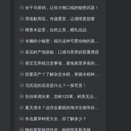
余干乌骨鸡，让你大饱口福的秘密武器！
余干乌骨鸡，让你大饱口福的秘密武器！
12
12
用道歉用花，传递爱意，让感情更甜蜜
用道歉用花，传递爱意，让感情更甜蜜
13
13
檀香木盆景，自然之美，赠礼佳品
檀香木盆景，自然之美，赠礼佳品
14
14
水獭的小秘密：揭示这种可爱动物的真实身份！
水獭的小秘密：揭示这种可爱动物的真实身份！
15
15
葵花籽产地探秘：口感与营养的双重诱惑
葵花籽产地探秘：口感与营养的双重诱惑
16
16
蚕宝宝养殖注意事项，避免家里养蚕的危害
蚕宝宝养殖注意事项，避免家里养蚕的危害
17
17
想要高产？了解杂交水稻，掌握水稻种植秘诀！
想要高产？了解杂交水稻，掌握水稻种植秘诀！
18
18
无忧花的花语是什么？一探究竟！
无忧花的花语是什么？一探究竟！
19
19
告别单调水果，尝鲜123果，鲜美无法抗拒！
告别单调水果，尝鲜123果，鲜美无法抗拒！
20
20
夏天潜水？这些会夏眠的海洋生物等你探索！
夏天潜水？这些会夏眠的海洋生物等你探索！
21
21
冬虫夏草种类大全，你了解多少？
冬虫夏草种类大全，你了解多少？
22
22
晚秋黄梨栽培技术：种植致富新选择
晚秋黄梨栽培技术：种植致富新选择
23
23