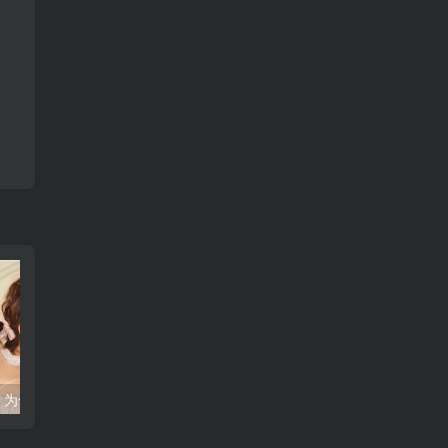
樱桃种植技巧：为何要先开花后长叶？
为什么带鱼的鱼鳞要刮掉？营养师告诉你真相！
海棠花的神