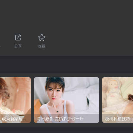
4
分享
收藏
黄槐花清香淡雅，成为新家居潮流的秘密
每日必备 驼奶多少钱一斤