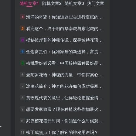
随机文章1
随机文章1
随机文章2
随机文章2
随机文章3
随机文章3
热门文章
热门文章
海洋的奇迹！你知道这些会进行夏眠的神奇动物吗？
海洋的奇迹！你知道这些会进行夏眠的神奇动物吗？
1
1
看完这个，终于明白华南虎与东北虎的区别！
看完这个，终于明白华南虎与东北虎的区别！
2
2
揭秘彼岸花的神秘传说，探寻独特花语背后的故事
揭秘彼岸花的神秘传说，探寻独特花语背后的故事
3
3
金边富贵竹：优雅家居的新选择，富贵又招财
金边富贵竹：优雅家居的新选择，富贵又招财
4
4
核桃爱好者必看！中国核桃四种最好品种大比拼！
核桃爱好者必看！中国核桃四种最好品种大比拼！
5
5
曼陀罗花语：神秘的力量，带你探索心灵之旅
曼陀罗花语：神秘的力量，带你探索心灵之旅
6
6
冰凌花简介：神奇的花卉如何应对极寒天气
冰凌花简介：神奇的花卉如何应对极寒天气
7
7
黄玫瑰代表的意思，让你轻松把握爱情走向
黄玫瑰代表的意思，让你轻松把握爱情走向
8
8
想要发家致富？现在种植这些作物最火爆！
想要发家致富？现在种植这些作物最火爆！
9
9
武汉樱花盛开时间：你知道什么时候观赏吗？
武汉樱花盛开时间：你知道什么时候观赏吗？
10
10
丁
柳丁成焦点！你了解它的神秘用途吗？
柳丁成焦点！你了解它的神秘用途吗？
11
11